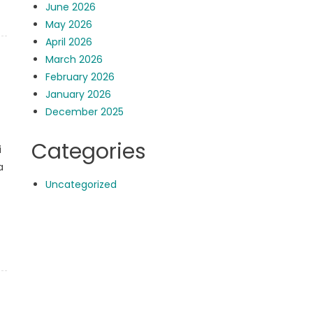
June 2026
May 2026
April 2026
March 2026
February 2026
January 2026
December 2025
Categories
i
a
Uncategorized