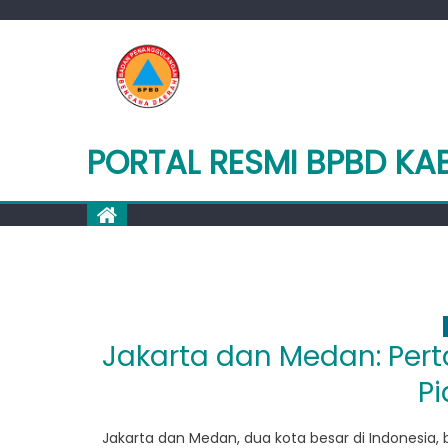
Skip
to
content
PORTAL RESMI BPBD K
Jakarta dan Medan: Pert
Pi
Jakarta dan Medan, dua kota besar di Indonesia,