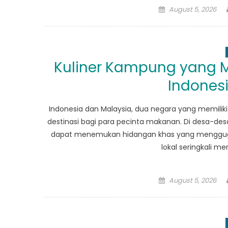
Posted
August 5, 2026
on
Kuliner Kampung yang Me
Indones
Indonesia dan Malaysia, dua negara yang memiliki 
destinasi bagi para pecinta makanan. Di desa-de
dapat menemukan hidangan khas yang menggugah s
lokal seringkali me
Posted
August 5, 2026
on