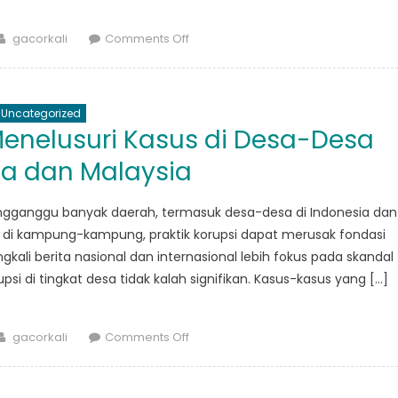
Author
on
gacorkali
Comments Off
Resep
dan
Berita:
Uncategorized
Koleksi
Menelusuri Kasus di Desa-Desa
Kuliner
Terenak
ia dan Malaysia
dari
Desa-
gganggu banyak daerah, termasuk desa-desa di Indonesia dan
Desa
 di kampung-kampung, praktik korupsi dapat merusak fondasi
Indonesia
ali berita nasional dan internasional lebih fokus pada skandal
dan
psi di tingkat desa tidak kalah signifikan. Kasus-kasus yang […]
Malaysia
Author
on
gacorkali
Comments Off
Korupsi
dalam
Berita: