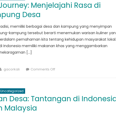
Journey: Menjelajahi Rasa di
Selera:
Inspirasi
pung Desa
dari
Indonesia
tradisi, memiliki berbagai desa dan kampung yang menyimpan
dan
kampung-kampung tersebut berarti menemukan warisan kuliner ya
Malaysia
perdalam pemahaman kita tentang kehidupan masyarakat lokal
 di Indonesia memiliki makanan khas yang menggambarkan
nekaragaman […]
Author
on
gacorkali
Comments Off
Indonesian
Culinary
Journey:
Uncategorized
Menjelajahi
n Desa: Tantangan di Indonesi
Rasa
di
n Malaysia
Kampung