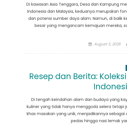
Di kawasan Asia Tenggara, Desa dan Kampung mem
Indonesia dan Malaysia, keduanya merupakan f
dan potensi sumber daya alam. Namun, di balik 
besar yang mengancam kemajuan mereka, sala
Posted
August 3, 2026
on
Resep dan Berita: Koleks
Indones
Di tengah keindahan alam dan budaya yang ka
kuliner yang tidak hanya menggoda selera tetapi 
khas masakan yang unik, menjadikannya sebagai des
pedas hingga nasi lemak yan