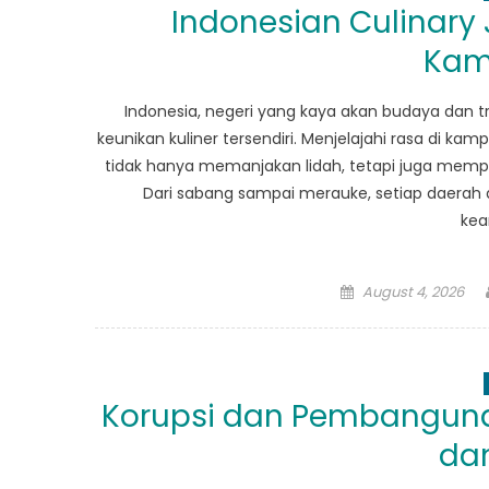
Indonesian Culinary 
Kam
Indonesia, negeri yang kaya akan budaya dan 
keunikan kuliner tersendiri. Menjelajahi rasa di 
tidak hanya memanjakan lidah, tetapi juga mem
Dari sabang sampai merauke, setiap daerah
kea
Posted
August 4, 2026
on
Korupsi dan Pembanguna
da