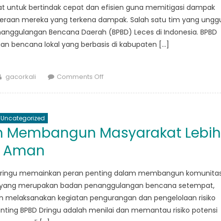
dan
urat untuk bertindak cepat dan efisien guna memitigasi dampak
Malaysia
eraan mereka yang terkena dampak. Salah satu tim yang ungg
enanggulangan Bencana Daerah (BPBD) Leces di Indonesia. BPBD
n bencana lokal yang berbasis di kabupaten […]
Author
on
gacorkali
Comments Off
Dari
Pelatihan
ke
Uncategorized
Aksi:
am Membangun Masyarakat Lebih
Cara
Leces
Aman
BPBD
Menangani
Dringu memainkan peran penting dalam membangun komunita
Situasi
gu, yang merupakan badan penanggulangan bencana setempat,
Krisis
 melaksanakan kegiatan pengurangan dan pengelolaan risiko
enting BPBD Dringu adalah menilai dan memantau risiko potensi