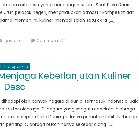
beragam cita rasa yang menggugah selera. Saat Piala Dunia
luruh pelosok negeri, menghidupkan atmosfir kompetitif dan
lama momen ini, kuliner menjadi salah satu cara […]
Author
on
gacorkali
Comments Off
Jakarta
dan
Medan:
Uncategorized
Pertarungan
Menjaga Keberlanjutan Kuliner
Kuliner
Sejalan
Desa
dengan
Piala
dihadapi oleh banyak negara di dunia, termasuk Indonesia. Sal
Dunia
ap sektor olahraga. Di negara yang sangat mencintai olahraga
an akbar seperti Piala Dunia, perlunya perhatian lebih terhadap
lah penting. Olahraga bukan hanya sekedar ajang […]