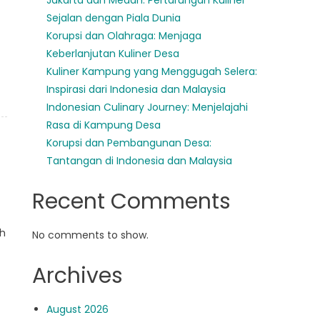
Jakarta dan Medan: Pertarungan Kuliner
Sejalan dengan Piala Dunia
Korupsi dan Olahraga: Menjaga
Keberlanjutan Kuliner Desa
Kuliner Kampung yang Menggugah Selera:
Inspirasi dari Indonesia dan Malaysia
Indonesian Culinary Journey: Menjelajahi
Rasa di Kampung Desa
Korupsi dan Pembangunan Desa:
Tantangan di Indonesia dan Malaysia
Recent Comments
ah
No comments to show.
Archives
August 2026