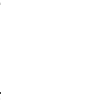
i
a
i
g