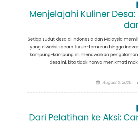
Menjelajahi Kuliner Desa
da
Setiap sudut desa di Indonesia dan Malaysia memili
yang diwarisi secara turun-temurun hingga inovas
kampung-kampung ini menawarkan pengalaman yan
desa ini, kita tidak hanya menikmati ma
Posted
August 3, 2026
on
Dari Pelatihan ke Aksi: C