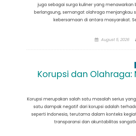
juga sebagai surga kuliner yang menawarkan 
berlangsung, semangat olahraga menjangkau se
kebersamaan di antara masyarakat. Se
Posted
August 5, 2026
on
Korupsi dan Olahraga: 
Korupsi merupakan salah satu masalah serius yang 
satu dampak negatif dari korupsi adalah terhad
seperti Indonesia, terutama dalam konteks kegiat
transparansi dan akuntabilitas sangat