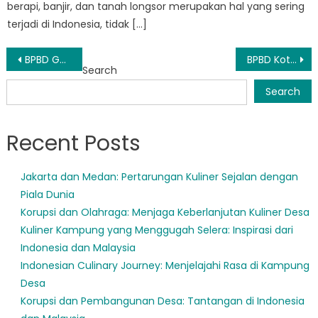
berapi, banjir, dan tanah longsor merupakan hal yang sering
terjadi di Indonesia, tidak […]
Post
BPBD Gending: A Look at Indonesia’s Disaster Management Agency
BPBD Kota: Keberhasilan Pporter dalam Kesiapsiagaan dan Respon Masyarakat di Masyarakat
Search
navigation
Search
Recent Posts
Jakarta dan Medan: Pertarungan Kuliner Sejalan dengan
Piala Dunia
Korupsi dan Olahraga: Menjaga Keberlanjutan Kuliner Desa
Kuliner Kampung yang Menggugah Selera: Inspirasi dari
Indonesia dan Malaysia
Indonesian Culinary Journey: Menjelajahi Rasa di Kampung
Desa
Korupsi dan Pembangunan Desa: Tantangan di Indonesia