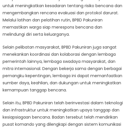
untuk meningkatkan kesadaran tentang risiko bencana dan
mengembangkan rencana evakuasi dan protokol darurat.
Melalui latihan dan pelatihan rutin, BPBD Pakuniran
memastikan warga siap merespons bencana dan
melindungi diri serta keluarganya.
Selain pelibatan masyarakat, BPBD Pakuniran juga sangat
menekankan koordinasi dan kolaborasi dengan lembaga
pemerintah lainnya, lembaga swadaya masyarakat, dan
mitra internasional. Dengan bekerja sama dengan berbagai
pemangku kepentingan, lembaga ini dapat memanfaatkan
sumber daya, keahlian, dan dukungan untuk meningkatkan
kemampuan tanggap bencana.
Selain itu, BPBD Pakuniran telah berinvestasi dalam teknologi
dan infrastruktur untuk meningkatkan upaya tanggap dan
kesiapsiagaan bencana. Badan tersebut telah mendirikan
pusat komando yang dilengkapi dengan sistem komunikasi