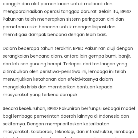
canggih dan alat pemantauan untuk melacak dan
mengoordinasikan operasi tanggap darurat. Selain itu, BPBD
Pakuniran telah menerapkan sistem peringatan dini dan
pemetaan risiko bencana untuk mengantisipasi dan
memitigasi dampak bencana dengan lebih baik.
Dalam beberapa tahun terakhir, BPBD Pakuniran diuji dengan
serangkaian bencana alam, antara lain gempa bumi, banjir,
dan letusan gunung berapi. Terlepas dari tantangan yang
ditimbulkan oleh peristiwa-peristiwa ini, lembaga ini telah
menunjukkan ketahanan dan efektivitasnya dalam
mengelola krisis dan memberikan bantuan kepada
masyarakat yang terkena dampak.
Secara keseluruhan, BPBD Pakuniran berfungsi sebagai model
bagi lembaga pemerintah daerah lainnya di Indonesia dan
sekitarnya. Dengan memprioritaskan keterlibatan
masyarakat, kolaborasi, teknologi, dan infrastruktur, lembaga