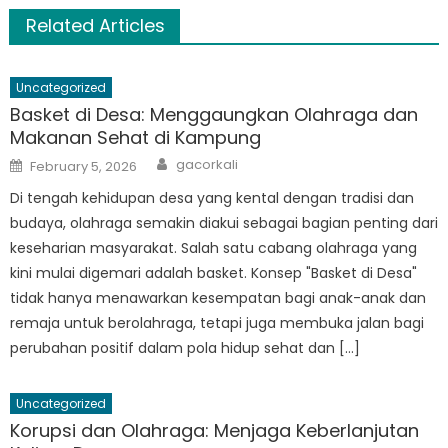
Related Articles
Uncategorized
Basket di Desa: Menggaungkan Olahraga dan
Makanan Sehat di Kampung
Author
Posted
gacorkali
February 5, 2026
on
Di tengah kehidupan desa yang kental dengan tradisi dan
budaya, olahraga semakin diakui sebagai bagian penting dari
keseharian masyarakat. Salah satu cabang olahraga yang
kini mulai digemari adalah basket. Konsep "Basket di Desa"
tidak hanya menawarkan kesempatan bagi anak-anak dan
remaja untuk berolahraga, tetapi juga membuka jalan bagi
perubahan positif dalam pola hidup sehat dan […]
Uncategorized
Korupsi dan Olahraga: Menjaga Keberlanjutan