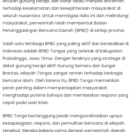
letusan gunung berapi, dan banjir selalu menjadi ancaman
Masyarakat
dari
terhadap keselamatan dan kesejahteraan masyarakat di
Bencana
seluruh nusantara. Untuk memitigasi risiko ini dan melindungi
Alam
masyarakat, pemerintah telah membentuk Badan
Penanggulangan Bencana Daerah (BPBD) di setiap provinsi.
Salah satu lembaga BPBD yang paling aktif dan berdedikasi di
Indonesia adalah BPBD Tongas yang terletak di Kabupaten
Probolinggo, Jawa Timur. Dengan letaknya yang strategis di
dekat gunung berapi aktif Gunung Semeru dan Sungai
Brantas, wilayah Tongas sangat rentan terhadap berbagai
bencana alam. Oleh karena itu, BPBD Tonga memainkan
peran penting dalam mempersiapkan masyarakat
menghadapi potensi bahaya dan memberikan respons yang
cepat pada saat krisis.
BPBD Tonga bertanggung jawab mengoordinasikan upaya
kesiapsiagaan, respons, dan pemulihan bencana di wilayah
tersebut. Mereka bekerja sama dengan pemerintah daerah,