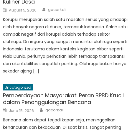
Kuliner Desa
Author
Posted
gacorkali
August 5, 2026
on
Korupsi merupakan salah satu masalah serius yang dihadapi
oleh banyak negara di dunia, termasuk Indonesia. Salah satu
dampak negatif dari korupsi adalah terhadap sektor
olahraga. Di negara yang sangat mencintai olahraga seperti
Indonesia, terutama dalam konteks kegiatan akbar seperti
Piala Dunia, perlunya perhatian lebih terhadap transparansi
dan akuntabilitas sangatlah penting. Olahraga bukan hanya
sekedar ajang […]
Uncategorized
Pemberdayaan Masyarakat: Peran BPBD Krucil
dalam Penanggulangan Bencana
Author
Posted
gacorkali
June 15, 2026
on
Bencana alam dapat terjadi kapan saja, meninggalkan
kehancuran dan kekacauan. Di saat krisis, sangat penting