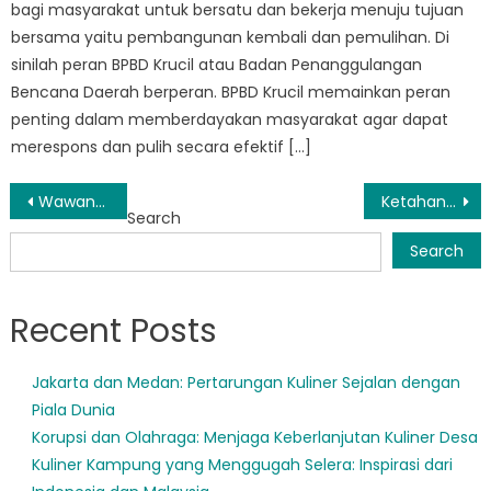
bagi masyarakat untuk bersatu dan bekerja menuju tujuan
bersama yaitu pembangunan kembali dan pemulihan. Di
sinilah peran BPBD Krucil atau Badan Penanggulangan
Bencana Daerah berperan. BPBD Krucil memainkan peran
penting dalam memberdayakan masyarakat agar dapat
merespons dan pulih secara efektif […]
Post
Wawancara dengan Direktur BPBD Dringu: Strategi Penanggulangan Bencana yang Efektif
Ketahanan Masyarakat: Peran BPBD Leces dalam Pemulihan Bencana
Search
navigation
Search
Recent Posts
Jakarta dan Medan: Pertarungan Kuliner Sejalan dengan
Piala Dunia
Korupsi dan Olahraga: Menjaga Keberlanjutan Kuliner Desa
Kuliner Kampung yang Menggugah Selera: Inspirasi dari