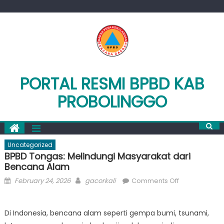
Skip
to
content
PORTAL RESMI BPBD KAB
PROBOLINGGO
Uncategorized
BPBD Tongas: Melindungi Masyarakat dari
Bencana Alam
Posted
Author
on
February 24, 2026
gacorkali
Comments Off
on
BPBD
Tongas:
Di Indonesia, bencana alam seperti gempa bumi, tsunami,
Melindungi