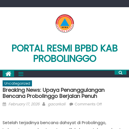
Skip
to
content
PORTAL RESMI BPBD KAB
PROBOLINGGO
Uncategorized
Breaking News: Upaya Penanggulangan
Bencana Probolinggo Berjalan Penuh
Posted
Author
on
February 17, 2026
gacorkali
Comments Off
on
Breaking
News:
Setelah terjadinya bencana dahsyat di Probolinggo,
Upaya