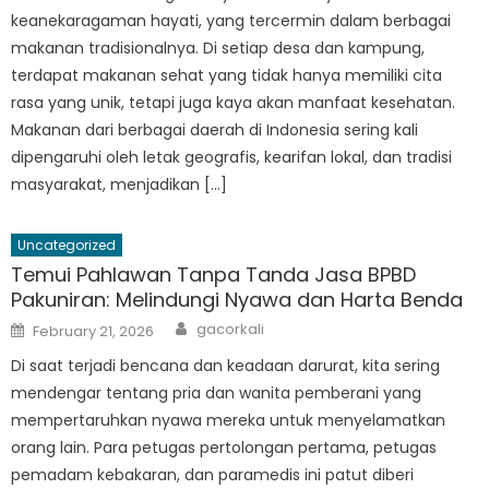
keanekaragaman hayati, yang tercermin dalam berbagai
makanan tradisionalnya. Di setiap desa dan kampung,
terdapat makanan sehat yang tidak hanya memiliki cita
rasa yang unik, tetapi juga kaya akan manfaat kesehatan.
Makanan dari berbagai daerah di Indonesia sering kali
dipengaruhi oleh letak geografis, kearifan lokal, dan tradisi
masyarakat, menjadikan […]
Uncategorized
Temui Pahlawan Tanpa Tanda Jasa BPBD
Pakuniran: Melindungi Nyawa dan Harta Benda
Author
Posted
gacorkali
February 21, 2026
on
Di saat terjadi bencana dan keadaan darurat, kita sering
mendengar tentang pria dan wanita pemberani yang
mempertaruhkan nyawa mereka untuk menyelamatkan
orang lain. Para petugas pertolongan pertama, petugas
pemadam kebakaran, dan paramedis ini patut diberi