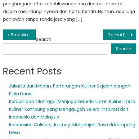
penghargaan atas kepahlawanan dan dedikasi mereka
dalam melindungi nyawa dan harta benda. Namun, ada juga
pahlawan tanpa tanda jasa yang […]
Post
Probolinggo Ambil Pendekatan Proaktif Kesiapsiagaan Bencana dengan Sistem Peringatan Dini
Temui Pahlawan Tanpa Tanda Jasa BPBD Kraksaan: Melindungi Masyarakat Rentan
Search
navigation
Search
Recent Posts
Jakarta dan Medan: Pertarungan Kuliner Sejalan dengan
Piala Dunia
Korupsi dan Olahraga: Menjaga Keberlanjutan Kuliner Desa
Kuliner Kampung yang Menggugah Selera: Inspirasi dari
Indonesia dan Malaysia
Indonesian Culinary Journey: Menjelajahi Rasa di Kampung
Desa