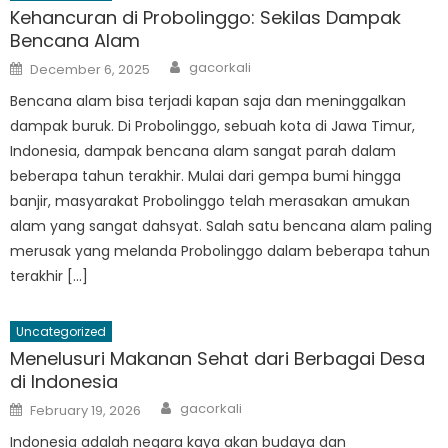
Kehancuran di Probolinggo: Sekilas Dampak
Bencana Alam
Author
Posted
gacorkali
December 6, 2025
on
Bencana alam bisa terjadi kapan saja dan meninggalkan
dampak buruk. Di Probolinggo, sebuah kota di Jawa Timur,
Indonesia, dampak bencana alam sangat parah dalam
beberapa tahun terakhir. Mulai dari gempa bumi hingga
banjir, masyarakat Probolinggo telah merasakan amukan
alam yang sangat dahsyat. Salah satu bencana alam paling
merusak yang melanda Probolinggo dalam beberapa tahun
terakhir […]
Uncategorized
Menelusuri Makanan Sehat dari Berbagai Desa
di Indonesia
Author
Posted
gacorkali
February 19, 2026
on
Indonesia adalah negara kaya akan budaya dan