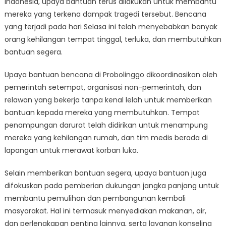
Indonesia, upaya bantuan terus dilakukan untuk membantu
Penanggulan
Bencana
mereka yang terkena dampak tragedi tersebut. Bencana
Probolinggo
yang terjadi pada hari Selasa ini telah menyebabkan banyak
Berjalan
orang kehilangan tempat tinggal, terluka, dan membutuhkan
Penuh
bantuan segera.
Upaya bantuan bencana di Probolinggo dikoordinasikan oleh
pemerintah setempat, organisasi non-pemerintah, dan
relawan yang bekerja tanpa kenal lelah untuk memberikan
bantuan kepada mereka yang membutuhkan. Tempat
penampungan darurat telah didirikan untuk menampung
mereka yang kehilangan rumah, dan tim medis berada di
lapangan untuk merawat korban luka.
Selain memberikan bantuan segera, upaya bantuan juga
difokuskan pada pemberian dukungan jangka panjang untuk
membantu pemulihan dan pembangunan kembali
masyarakat. Hal ini termasuk menyediakan makanan, air,
dan perlengkapan penting lainnya, serta layanan konseling