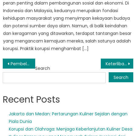
peran penting dalam pembangunan sosial dan ekonomi. Di
Indonesia dan Malaysia, keduanya merupakan fondasi
kehidupan masyarakat yang menyimpan kekayaan budaya
dan potensi sumber daya alam. Namun, di balik keindahan
dan keragaman yang ditawarkan, terdapat tantangan besar
yang mengancam kemajuan mereka, salah satunya adalah
korupsi. Praktik korupsi menghambat […]
Post
Pembelajaran: Pendekatan Probolinggo dalam Respons dan Pemulihan Bencana
Keterlibatan Masyarakat Kunci Program Peringatan Dini Bencana Probolinggo
Search
navigation
Search
Recent Posts
Jakarta dan Medan: Pertarungan Kuliner Sejalan dengan
Piala Dunia
Korupsi dan Olahraga: Menjaga Keberlanjutan Kuliner Desa