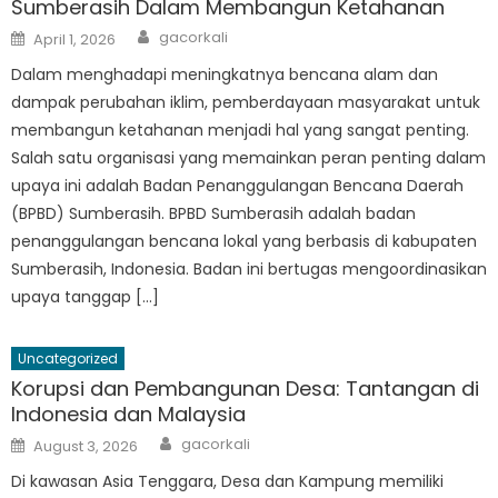
Sumberasih Dalam Membangun Ketahanan
Author
Posted
gacorkali
April 1, 2026
on
Dalam menghadapi meningkatnya bencana alam dan
dampak perubahan iklim, pemberdayaan masyarakat untuk
membangun ketahanan menjadi hal yang sangat penting.
Salah satu organisasi yang memainkan peran penting dalam
upaya ini adalah Badan Penanggulangan Bencana Daerah
(BPBD) Sumberasih. BPBD Sumberasih adalah badan
penanggulangan bencana lokal yang berbasis di kabupaten
Sumberasih, Indonesia. Badan ini bertugas mengoordinasikan
upaya tanggap […]
Uncategorized
Korupsi dan Pembangunan Desa: Tantangan di
Indonesia dan Malaysia
Author
Posted
gacorkali
August 3, 2026
on
Di kawasan Asia Tenggara, Desa dan Kampung memiliki