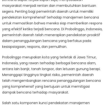
hingga
masyarakat menjadi rentan dan membutuhkan bantuan
Respon:
Pendekatan
segera. Penting bagi pemerintah daerah untuk memiliki
Komprehensif
pendekatan komprehensif terhadap manajemen bencana
Probolinggo
untuk memastikan bahwa mereka siap memberikan respons
dalam
yang efektif ketika terjadi bencana. Di Probolinggo, Indonesia,
Penanggulanga
pemerintah daerah telah menerapkan pendekatan proaktif
Bencana
dalam penanggulangan bencana yang berfokus pada
kesiapsiagaan, respons, dan pemulihan.
Probolinggo merupakan kota yang terletak di Jawa Timur,
Indonesia, yang rawan terhadap berbagai bencana alam,
antara lain banjir, tanah longsor, dan letusan gunung berapi.
Menanggapi tingginya tingkat risiko, pemerintah daerah
telah mengembangkan rencana penanggulangan bencana
yang komprehensif yang bertujuan untuk memitigasi
dampak bencana terhadap masyarakat.
Salah satu komponen kunci pendekatan manajemen