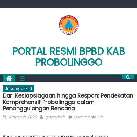
Skip
to
content
PORTAL RESMI BPBD KAB
PROBOLINGGO
Uncategorized
Dari Kesiapsiagaan hingga Respon: Pendekatan
Komprehensif Probolinggo dalam
Penanggulangan Bencana
Posted
Author
on
March 21, 2026
gacorkali
Comments Off
on
Dari
Kesiapsiagaan
Bencana dapat terjadi kapan saja, menyebabkan