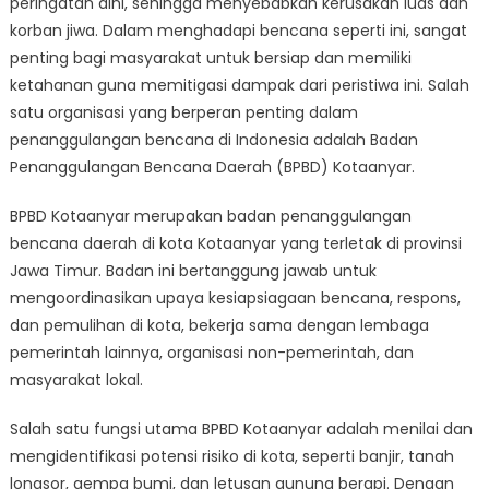
peringatan dini, sehingga menyebabkan kerusakan luas dan
Ketahanan:
Peran
korban jiwa. Dalam menghadapi bencana seperti ini, sangat
BPBD
penting bagi masyarakat untuk bersiap dan memiliki
Kotaanyar
ketahanan guna memitigasi dampak dari peristiwa ini. Salah
dalam
satu organisasi yang berperan penting dalam
Penanggulan
penanggulangan bencana di Indonesia adalah Badan
Bencana
Penanggulangan Bencana Daerah (BPBD) Kotaanyar.
BPBD Kotaanyar merupakan badan penanggulangan
bencana daerah di kota Kotaanyar yang terletak di provinsi
Jawa Timur. Badan ini bertanggung jawab untuk
mengoordinasikan upaya kesiapsiagaan bencana, respons,
dan pemulihan di kota, bekerja sama dengan lembaga
pemerintah lainnya, organisasi non-pemerintah, dan
masyarakat lokal.
Salah satu fungsi utama BPBD Kotaanyar adalah menilai dan
mengidentifikasi potensi risiko di kota, seperti banjir, tanah
longsor, gempa bumi, dan letusan gunung berapi. Dengan