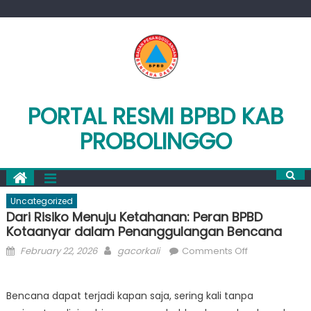
Skip
to
content
PORTAL RESMI BPBD KAB
PROBOLINGGO
Uncategorized
Dari Risiko Menuju Ketahanan: Peran BPBD
Kotaanyar dalam Penanggulangan Bencana
Posted
Author
on
February 22, 2026
gacorkali
Comments Off
on
Dari
Risiko
Bencana dapat terjadi kapan saja, sering kali tanpa
Menuju