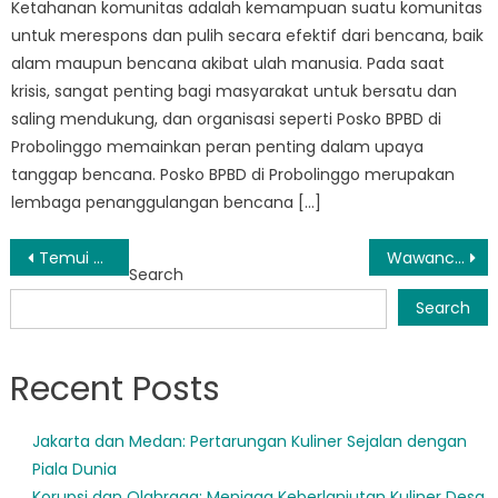
Ketahanan komunitas adalah kemampuan suatu komunitas
untuk merespons dan pulih secara efektif dari bencana, baik
alam maupun bencana akibat ulah manusia. Pada saat
krisis, sangat penting bagi masyarakat untuk bersatu dan
saling mendukung, dan organisasi seperti Posko BPBD di
Probolinggo memainkan peran penting dalam upaya
tanggap bencana. Posko BPBD di Probolinggo merupakan
lembaga penanggulangan bencana […]
Post
Temui Pahlawan Tanpa Tanda Jasa BPBD Pakuniran: Melindungi Nyawa dan Harta Benda
Wawancara dengan Direktur BPBD Dringu: Strategi Penanggulangan Bencana yang Efektif
Search
navigation
Search
Recent Posts
Jakarta dan Medan: Pertarungan Kuliner Sejalan dengan
Piala Dunia
Korupsi dan Olahraga: Menjaga Keberlanjutan Kuliner Desa