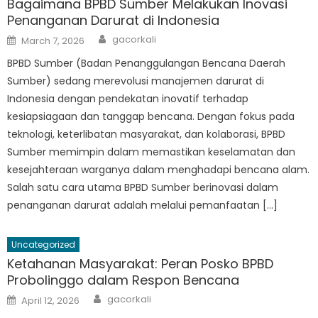
Bagaimana BPBD Sumber Melakukan Inovasi
Penanganan Darurat di Indonesia
Author
Posted
gacorkali
March 7, 2026
on
BPBD Sumber (Badan Penanggulangan Bencana Daerah
Sumber) sedang merevolusi manajemen darurat di
Indonesia dengan pendekatan inovatif terhadap
kesiapsiagaan dan tanggap bencana. Dengan fokus pada
teknologi, keterlibatan masyarakat, dan kolaborasi, BPBD
Sumber memimpin dalam memastikan keselamatan dan
kesejahteraan warganya dalam menghadapi bencana alam.
Salah satu cara utama BPBD Sumber berinovasi dalam
penanganan darurat adalah melalui pemanfaatan […]
Uncategorized
Ketahanan Masyarakat: Peran Posko BPBD
Probolinggo dalam Respon Bencana
Author
Posted
gacorkali
April 12, 2026
on