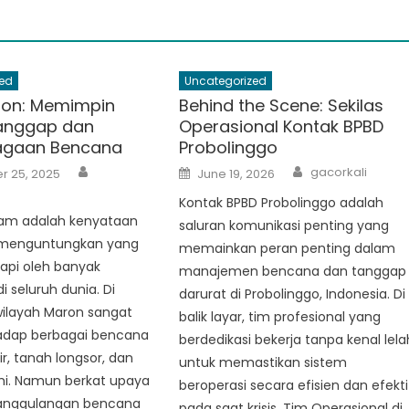
ed
Uncategorized
ron: Memimpin
Behind the Scene: Sekilas
anggap dan
Operasional Kontak BPBD
iagaan Bencana
Probolinggo
Author
Author
Posted
gacorkali
 25, 2025
June 19, 2026
on
Kontak BPBD Probolinggo adalah
am adalah kenyataan
saluran komunikasi penting yang
 menguntungkan yang
memainkan peran penting dalam
api oleh banyak
manajemen bencana dan tanggap
i seluruh dunia. Di
darurat di Probolinggo, Indonesia. Di
wilayah Maron sangat
balik layar, tim profesional yang
adap berbagai bencana
berdedikasi bekerja tanpa kenal lela
ir, tanah longsor, dan
untuk memastikan sistem
. Namun berkat upaya
beroperasi secara efisien dan efekti
anggulangan bencana
pada saat krisis. Tim Operasional di