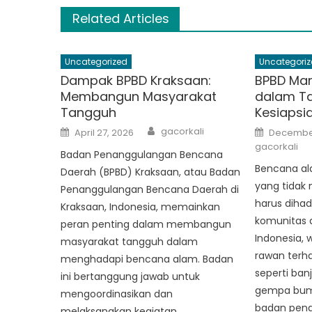
Related Articles
Uncategorized
Uncategoriz
Dampak BPBD Kraksaan:
BPBD Ma
Membangun Masyarakat
dalam T
Tangguh
Kesiaps
Author
Posted
Posted
gacorkali
April 27, 2026
December
on
on
gacorkali
Badan Penanggulangan Bencana
Bencana al
Daerah (BPBD) Kraksaan, atau Badan
yang tidak
Penanggulangan Bencana Daerah di
harus dihad
Kraksaan, Indonesia, memainkan
komunitas d
peran penting dalam membangun
Indonesia, 
masyarakat tangguh dalam
rawan terh
menghadapi bencana alam. Badan
seperti banj
ini bertanggung jawab untuk
gempa bumi
mengoordinasikan dan
badan pen
melaksanakan kegiatan