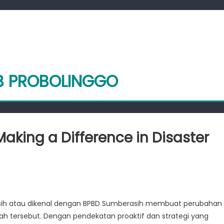
AB PROBOLINGGO
king a Difference in Disaster
n
ow
PBD
ih atau dikenal dengan BPBD Sumberasih membuat perubahan
umberasih
ah tersebut. Dengan pendekatan proaktif dan strategi yang