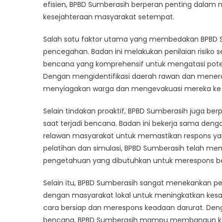
M
efisien, BPBD Sumberasih berperan penting dala
a
kesejahteraan masyarakat setempat.
D
in
Salah satu faktor utama yang membedakan BPBD 
D
pencegahan. Badan ini melakukan penilaian risi
M
bencana yang komprehensif untuk mengatasi potens
Dengan mengidentifikasi daerah rawan dan mener
menyiagakan warga dan mengevakuasi mereka ke 
Selain tindakan proaktif, BPBD Sumberasih juga b
saat terjadi bencana. Badan ini bekerja sama den
relawan masyarakat untuk memastikan respons yan
pelatihan dan simulasi, BPBD Sumberasih telah me
pengetahuan yang dibutuhkan untuk merespons be
Selain itu, BPBD Sumberasih sangat menekankan pe
dengan masyarakat lokal untuk meningkatkan kesa
cara bersiap dan merespons keadaan darurat. De
bencana, BPBD Sumberasih mampu membangun ket