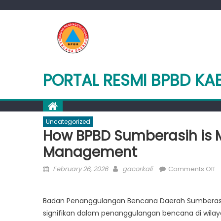
Skip
to
content
PORTAL RESMI BPBD K
Uncategorized
How BPBD Sumberasih is Ma
Management
Posted
Author
o
February 26, 2026
gacorkali
Comments Off
on
H
B
Badan Penanggulangan Bencana Daerah Sumberas
S
signifikan dalam penanggulangan bencana di wilay
is