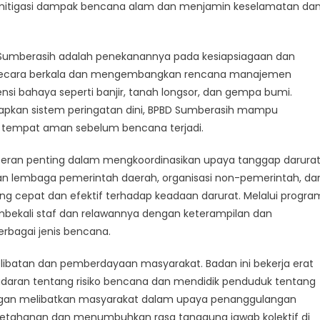
aking
m mitigasi dampak bencana alam dan menjamin keselamatan da
ifference
Sumberasih adalah penekanannya pada kesiapsiagaan dan
isaster
ko secara berkala dan mengembangkan rencana manajemen
anagement
i bahaya seperti banjir, tanah longsor, dan gempa bumi.
apkan sistem peringatan dini, BPBD Sumberasih mampu
tempat aman sebelum bencana terjadi.
erperan penting dalam mengkoordinasikan upaya tanggap darura
gan lembaga pemerintah daerah, organisasi non-pemerintah, da
g cepat dan efektif terhadap keadaan darurat. Melalui progra
mbekali staf dan relawannya dengan keterampilan dan
rbagai jenis bencana.
libatan dan pemberdayaan masyarakat. Badan ini bekerja erat
daran tentang risiko bencana dan mendidik penduduk tentang
ngan melibatkan masyarakat dalam upaya penanggulangan
ahanan dan menumbuhkan rasa tanggung jawab kolektif di