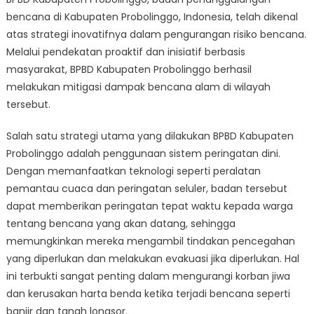
BPBD
bencana di Kabupaten Probolinggo, Indonesia, telah dikenal
Kabupaten
Probolinggo’s
atas strategi inovatifnya dalam pengurangan risiko bencana.
Approach
Melalui pendekatan proaktif dan inisiatif berbasis
to
masyarakat, BPBD Kabupaten Probolinggo berhasil
Disaster
melakukan mitigasi dampak bencana alam di wilayah
Risk
tersebut.
Reduction
Salah satu strategi utama yang dilakukan BPBD Kabupaten
Probolinggo adalah penggunaan sistem peringatan dini.
Dengan memanfaatkan teknologi seperti peralatan
pemantau cuaca dan peringatan seluler, badan tersebut
dapat memberikan peringatan tepat waktu kepada warga
tentang bencana yang akan datang, sehingga
memungkinkan mereka mengambil tindakan pencegahan
yang diperlukan dan melakukan evakuasi jika diperlukan. Hal
ini terbukti sangat penting dalam mengurangi korban jiwa
dan kerusakan harta benda ketika terjadi bencana seperti
banjir dan tanah longsor.