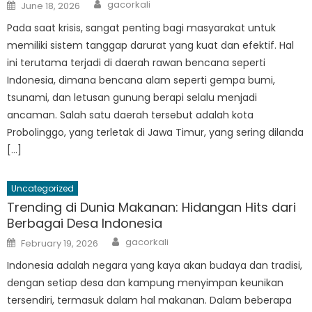
Author
Posted
gacorkali
June 18, 2026
on
Pada saat krisis, sangat penting bagi masyarakat untuk
memiliki sistem tanggap darurat yang kuat dan efektif. Hal
ini terutama terjadi di daerah rawan bencana seperti
Indonesia, dimana bencana alam seperti gempa bumi,
tsunami, dan letusan gunung berapi selalu menjadi
ancaman. Salah satu daerah tersebut adalah kota
Probolinggo, yang terletak di Jawa Timur, yang sering dilanda
[…]
Uncategorized
Trending di Dunia Makanan: Hidangan Hits dari
Berbagai Desa Indonesia
Author
Posted
gacorkali
February 19, 2026
on
Indonesia adalah negara yang kaya akan budaya dan tradisi,
dengan setiap desa dan kampung menyimpan keunikan
tersendiri, termasuk dalam hal makanan. Dalam beberapa