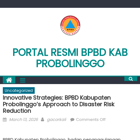
Skip
to
content
PORTAL RESMI BPBD KAB
PROBOLINGGO
Uncategorized
Innovative Strategies: BPBD Kabupaten
Probolinggo’s Approach to Disaster Risk
Reduction
Posted
Author
on
March 13, 2026
gacorkali
Comments Off
on
Innovative
Strategies:
BPBD Kabupaten Probolinggo, badan penanggulangan