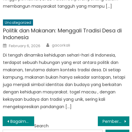
membangun masyarakat tangguh yang mampu […]
Uncategorized
Politik dan Makanan: Menggali Tradisi Desa di
Indonesia
Author
Posted
gacorkali
February 6, 2026
on
Di tengah dinamika kehidupan sehari-hari di Indonesia,
terdapat sebuah hubungan yang erat antara politik dan
makanan, terutama dalam konteks tradisi desa. Di setiap
kampung, makanan bukan hanya sekadar santapan, tetapi
juga menjadi simbol identitas dan budaya yang berkaitan
dengan kehidupan masyarakat. togel macau , dengan
kekayaan budaya dan tradisi yang unik, sering kali
mengekspresikan pandangan […]
Post
Bagaimana BPBD Tongas Menjamin Keamanan dan Ketahanan di Indonesia
Pemberdayaan Masyarakat: Peran BPBD Sumberasih Dalam Membangun Ketahanan
Search