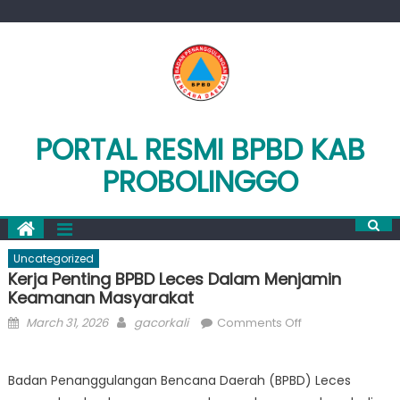
Skip
to
content
PORTAL RESMI BPBD KAB
PROBOLINGGO
Uncategorized
Kerja Penting BPBD Leces Dalam Menjamin
Keamanan Masyarakat
Posted
Author
on
March 31, 2026
gacorkali
Comments Off
on
Kerja
Penting
Badan Penanggulangan Bencana Daerah (BPBD) Leces
BPBD