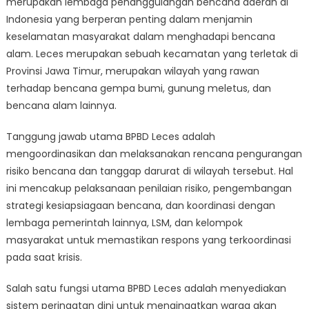
merupakan lembaga penanggulangan bencana daerah di
Leces
Dalam
Indonesia yang berperan penting dalam menjamin
Menjamin
keselamatan masyarakat dalam menghadapi bencana
Keamanan
alam. Leces merupakan sebuah kecamatan yang terletak di
Masyarakat
Provinsi Jawa Timur, merupakan wilayah yang rawan
terhadap bencana gempa bumi, gunung meletus, dan
bencana alam lainnya.
Tanggung jawab utama BPBD Leces adalah
mengoordinasikan dan melaksanakan rencana pengurangan
risiko bencana dan tanggap darurat di wilayah tersebut. Hal
ini mencakup pelaksanaan penilaian risiko, pengembangan
strategi kesiapsiagaan bencana, dan koordinasi dengan
lembaga pemerintah lainnya, LSM, dan kelompok
masyarakat untuk memastikan respons yang terkoordinasi
pada saat krisis.
Salah satu fungsi utama BPBD Leces adalah menyediakan
sistem peringatan dini untuk mengingatkan warga akan