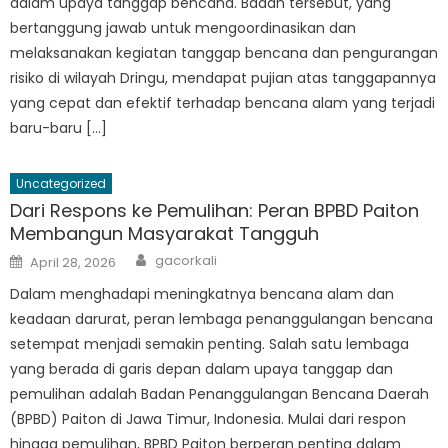
dalam upaya tanggap bencana. Badan tersebut, yang
bertanggung jawab untuk mengoordinasikan dan
melaksanakan kegiatan tanggap bencana dan pengurangan
risiko di wilayah Dringu, mendapat pujian atas tanggapannya
yang cepat dan efektif terhadap bencana alam yang terjadi
baru-baru […]
Uncategorized
Dari Respons ke Pemulihan: Peran BPBD Paiton
Membangun Masyarakat Tangguh
Author
Posted
gacorkali
April 28, 2026
on
Dalam menghadapi meningkatnya bencana alam dan
keadaan darurat, peran lembaga penanggulangan bencana
setempat menjadi semakin penting. Salah satu lembaga
yang berada di garis depan dalam upaya tanggap dan
pemulihan adalah Badan Penanggulangan Bencana Daerah
(BPBD) Paiton di Jawa Timur, Indonesia. Mulai dari respon
hingga pemulihan, BPBD Paiton berperan penting dalam