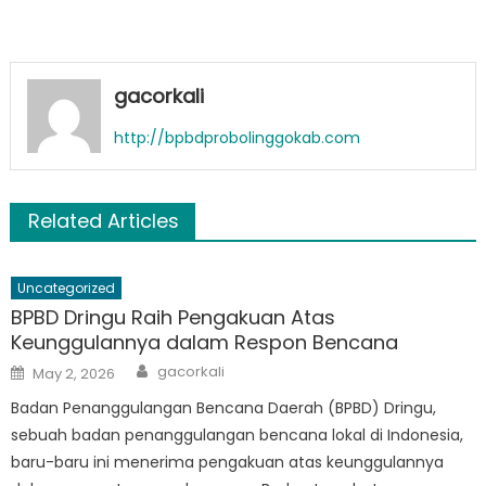
gacorkali
http://bpbdprobolinggokab.com
Related Articles
Uncategorized
BPBD Dringu Raih Pengakuan Atas
Keunggulannya dalam Respon Bencana
Author
Posted
gacorkali
May 2, 2026
on
Badan Penanggulangan Bencana Daerah (BPBD) Dringu,
sebuah badan penanggulangan bencana lokal di Indonesia,
baru-baru ini menerima pengakuan atas keunggulannya