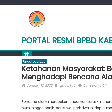
Skip
to
content
PORTAL RESMI BPBD K
Uncategorized
Ketahanan Masyarakat: B
Menghadapi Bencana Al
Posted
Author
on
January 12, 2026
gacorkali
Comments Off
on
Ke
Mas
Bencana alam merupakan ancaman terus-menerus t
Ba
bumi hingga banjir, peristiwa-peristiwa ini dapat
Pr