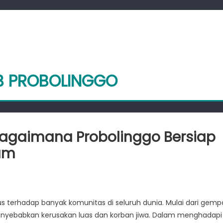
AB PROBOLINGGO
agaimana Probolinggo Bersiap
am
tahanan
yarakat:
erhadap banyak komunitas di seluruh dunia. Mulai dari gemp
gaimana
 menyebabkan kerusakan luas dan korban jiwa. Dalam menghadapi
obolinggo