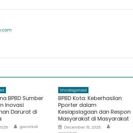
ab.com
ed
Uncategorized
na BPBD Sumber
BPBD Kota: Keberhasilan
n Inovasi
Pporter dalam
an Darurat di
Kesiapsiagaan dan Respon
a
Masyarakat di Masyarakat
Author
Author
Posted
gacorkali
2026
December 15, 2025
on