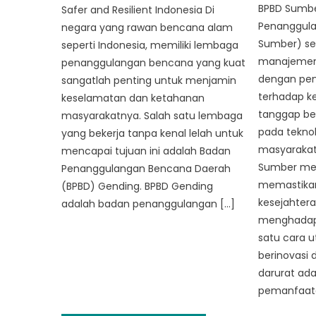
BPBD Sumbe
Safer and Resilient Indonesia Di
Penanggul
negara yang rawan bencana alam
Sumber) se
seperti Indonesia, memiliki lembaga
manajemen 
penanggulangan bencana yang kuat
dengan pen
sangatlah penting untuk menjamin
terhadap k
keselamatan dan ketahanan
tanggap be
masyarakatnya. Salah satu lembaga
pada teknol
yang bekerja tanpa kenal lelah untuk
masyarakat,
mencapai tujuan ini adalah Badan
Sumber me
Penanggulangan Bencana Daerah
memastika
(BPBD) Gending. BPBD Gending
kesejahter
adalah badan penanggulangan […]
menghadapi
satu cara 
berinovasi
darurat ada
pemanfaat