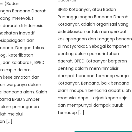
gacorkali
r (Badan
BPBD Kotaanyar, atau Badan
angan Bencana Daerah
Penanggulangan Bencana Daerah
dang merevolusi
Kotaanyar, adalah organisasi yang
darurat di Indonesia
didedikasikan untuk memperkuat
dekatan inovatif
kesiapsiagaan dan tanggap benca
esiapsiagaan dan
di masyarakat. Sebagai komponen
ncana. Dengan fokus
penting dalam pemerintahan
ogi, keterlibatan
daerah, BPBD Kotaanyar berperan
 dan kolaborasi, BPBD
penting dalam meminimalisir
mimpin dalam
dampak bencana terhadap warga
n keselamatan dan
Kotaanyar. Bencana, baik bencana
aan warganya dalam
alam maupun bencana akibat ulah
 bencana alam. Salah
manusia, dapat terjadi kapan saja
utama BPBD Sumber
dan mempunyai dampak buruk
 dalam penanganan
terhadap […]
lah melalui
an […]