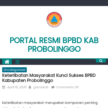
Skip
to
content
PORTAL RESMI BPBD KAB
PROBOLINGGO
Uncategorized
Keterlibatan Masyarakat Kunci Sukses BPBD
Kabupaten Probolinggo
Posted
Author
on
April 16, 2026
gacorkali
Comments Off
on
Keterlibatan
Masyarakat
Keterlibatan masyarakat merupakan komponen penting
Kunci