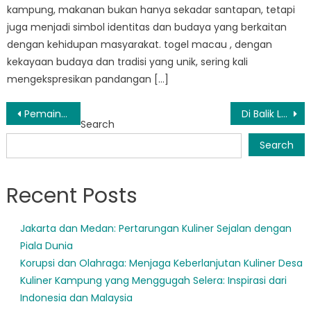
kampung, makanan bukan hanya sekadar santapan, tetapi
juga menjadi simbol identitas dan budaya yang berkaitan
dengan kehidupan masyarakat. togel macau , dengan
kekayaan budaya dan tradisi yang unik, sering kali
mengekspresikan pandangan […]
Post
Pemain Kunci: Memahami Struktur Kepemimpinan BPBD Probolinggo
Di Balik Layar: Sekilas Operasional BPBD Probolinggo
Search
navigation
Search
Recent Posts
Jakarta dan Medan: Pertarungan Kuliner Sejalan dengan
Piala Dunia
Korupsi dan Olahraga: Menjaga Keberlanjutan Kuliner Desa
Kuliner Kampung yang Menggugah Selera: Inspirasi dari
Indonesia dan Malaysia