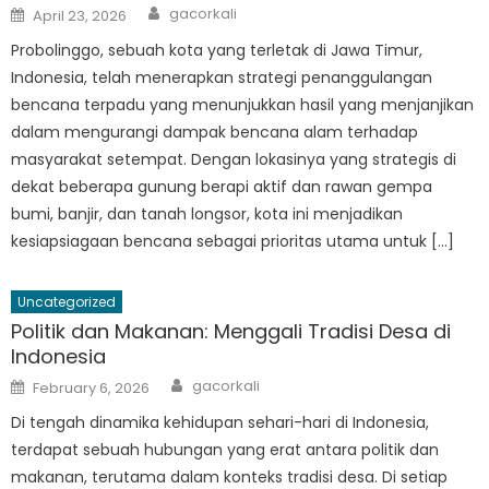
Author
Posted
gacorkali
April 23, 2026
on
Probolinggo, sebuah kota yang terletak di Jawa Timur,
Indonesia, telah menerapkan strategi penanggulangan
bencana terpadu yang menunjukkan hasil yang menjanjikan
dalam mengurangi dampak bencana alam terhadap
masyarakat setempat. Dengan lokasinya yang strategis di
dekat beberapa gunung berapi aktif dan rawan gempa
bumi, banjir, dan tanah longsor, kota ini menjadikan
kesiapsiagaan bencana sebagai prioritas utama untuk […]
Uncategorized
Politik dan Makanan: Menggali Tradisi Desa di
Indonesia
Author
Posted
gacorkali
February 6, 2026
on
Di tengah dinamika kehidupan sehari-hari di Indonesia,
terdapat sebuah hubungan yang erat antara politik dan
makanan, terutama dalam konteks tradisi desa. Di setiap