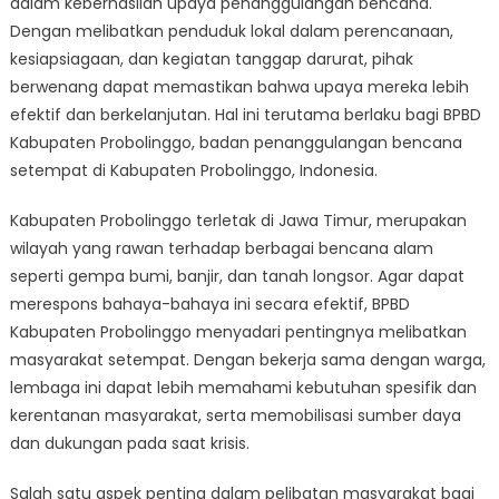
dalam keberhasilan upaya penanggulangan bencana.
Sukses
BPBD
Dengan melibatkan penduduk lokal dalam perencanaan,
Kabupaten
kesiapsiagaan, dan kegiatan tanggap darurat, pihak
Probolinggo
berwenang dapat memastikan bahwa upaya mereka lebih
efektif dan berkelanjutan. Hal ini terutama berlaku bagi BPBD
Kabupaten Probolinggo, badan penanggulangan bencana
setempat di Kabupaten Probolinggo, Indonesia.
Kabupaten Probolinggo terletak di Jawa Timur, merupakan
wilayah yang rawan terhadap berbagai bencana alam
seperti gempa bumi, banjir, dan tanah longsor. Agar dapat
merespons bahaya-bahaya ini secara efektif, BPBD
Kabupaten Probolinggo menyadari pentingnya melibatkan
masyarakat setempat. Dengan bekerja sama dengan warga,
lembaga ini dapat lebih memahami kebutuhan spesifik dan
kerentanan masyarakat, serta memobilisasi sumber daya
dan dukungan pada saat krisis.
Salah satu aspek penting dalam pelibatan masyarakat bagi