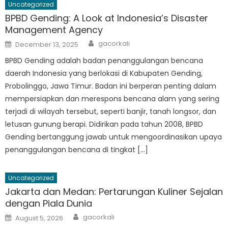
Uncategorized
BPBD Gending: A Look at Indonesia’s Disaster
Management Agency
Author
Posted
gacorkali
December 13, 2025
on
BPBD Gending adalah badan penanggulangan bencana
daerah Indonesia yang berlokasi di Kabupaten Gending,
Probolinggo, Jawa Timur. Badan ini berperan penting dalam
mempersiapkan dan merespons bencana alam yang sering
terjadi di wilayah tersebut, seperti banjir, tanah longsor, dan
letusan gunung berapi. Didirikan pada tahun 2008, BPBD
Gending bertanggung jawab untuk mengoordinasikan upaya
penanggulangan bencana di tingkat […]
Uncategorized
Jakarta dan Medan: Pertarungan Kuliner Sejalan
dengan Piala Dunia
Author
Posted
gacorkali
August 5, 2026
on