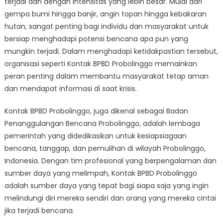
terjadi dan dengan intensitas yang lebih besar. Mulai dari
Sumber
Daya
gempa bumi hingga banjir, angin topan hingga kebakaran
Anda
hutan, sangat penting bagi individu dan masyarakat untuk
untuk
bersiap menghadapi potensi bencana apa pun yang
Kesiapsiagaan
mungkin terjadi. Dalam menghadapi ketidakpastian tersebut,
Bencana
organisasi seperti Kontak BPBD Probolinggo memainkan
peran penting dalam membantu masyarakat tetap aman
dan mendapat informasi di saat krisis.
Kontak BPBD Probolinggo, juga dikenal sebagai Badan
Penanggulangan Bencana Probolinggo, adalah lembaga
pemerintah yang didedikasikan untuk kesiapsiagaan
bencana, tanggap, dan pemulihan di wilayah Probolinggo,
Indonesia. Dengan tim profesional yang berpengalaman dan
sumber daya yang melimpah, Kontak BPBD Probolinggo
adalah sumber daya yang tepat bagi siapa saja yang ingin
melindungi diri mereka sendiri dan orang yang mereka cintai
jika terjadi bencana.