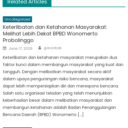
Related Articles
Uncategorized
Keterlibatan dan Ketahanan Masyarakat:
Melihat Lebih Dekat BPBD Wonomerto
Probolinggo
Author
Posted
gacorkali
June 17, 2026
on
Keterlibatan dan ketahanan masyarakat merupakan dua
faktor kunci dalam membangun masyarakat yang kuat dan
tangguh. Dengan melibatkan masyarakat secara aktif
dalam upaya pengurangan risiko bencana, masyarakat
dapat lebih mempersiapkan diri dan merespons bencana.
Salah satu organisasi teladan yang telah menunjukkan
keberhasilan besar dalam melibatkan masyarakat dan
membangun ketahanan adalah Badan Penanggulangan
Bencana Daerah (BPBD) Wonomerto […]