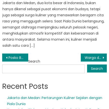
Jakarta dan Medan, dua kota besar di Indonesia, bukan
hanya dikenal sebagai pusat ekonomi dan budaya, tetapi
juga sebagai surga kuliner yang menawarkan beragam cita
rasa yang menggugah selera. Saat Piala Dunia berlangsung,
semangat olahraga menjangkau seluruh pelosok negeri,
menghidupkan atmosfir kompetitif dan kebersamaan di
antara masyarakat. Selama momen ini, kuliner menjadi
salah satu cara […]
Post
Posko BPBD Probolinggo: Memberikan Bantuan dan Dukungan di Saat Krisis
Warga di Probolinggo Mengadu ke BPBD Atas Kurangnya Respon Bencana
Search
navigation
Search
Recent Posts
Jakarta dan Medan: Pertarungan Kuliner Sejalan dengan
Piala Dunia