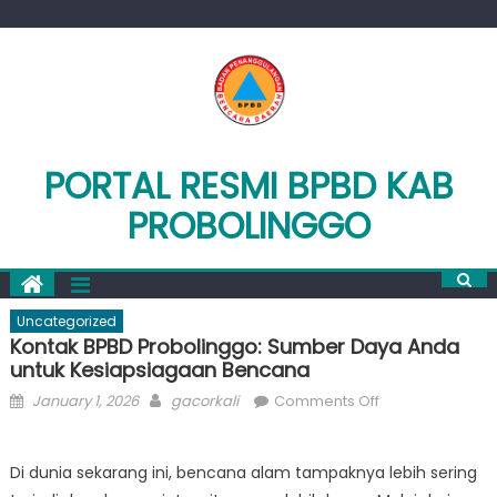
Skip
to
content
PORTAL RESMI BPBD KAB
PROBOLINGGO
Uncategorized
Kontak BPBD Probolinggo: Sumber Daya Anda
untuk Kesiapsiagaan Bencana
Posted
Author
on
January 1, 2026
gacorkali
Comments Off
on
Kontak
BPBD
Di dunia sekarang ini, bencana alam tampaknya lebih sering
Probolinggo: