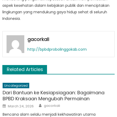
aspek kesehatan dalam kebijakan publik dan menciptakan
lingkungan yang mendukung gaya hidup sehat di seluruh
Indonesia.
gacorkali
http://bpbdprobolinggokab.com
Related Articles
Uncategorized
Dari Bantuan ke Kesiapsiagaan: Bagaimana
BPBD Kraksaan Mengubah Permainan
Author
Posted
gacorkali
March 24, 2026
on
Bencana alam selalu menjadi kekhawatiran utama