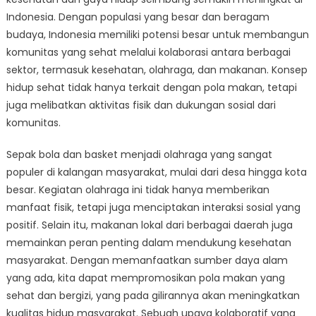
Sehat:
Indonesia. Dengan populasi yang besar dan beragam
Kolaborasi
antara
budaya, Indonesia memiliki potensi besar untuk membangun
Kesehatan,
komunitas yang sehat melalui kolaborasi antara berbagai
Olahraga,
sektor, termasuk kesehatan, olahraga, dan makanan. Konsep
dan
hidup sehat tidak hanya terkait dengan pola makan, tetapi
Makanan
juga melibatkan aktivitas fisik dan dukungan sosial dari
di
komunitas.
Indonesia
Sepak bola dan basket menjadi olahraga yang sangat
populer di kalangan masyarakat, mulai dari desa hingga kota
besar. Kegiatan olahraga ini tidak hanya memberikan
manfaat fisik, tetapi juga menciptakan interaksi sosial yang
positif. Selain itu, makanan lokal dari berbagai daerah juga
memainkan peran penting dalam mendukung kesehatan
masyarakat. Dengan memanfaatkan sumber daya alam
yang ada, kita dapat mempromosikan pola makan yang
sehat dan bergizi, yang pada gilirannya akan meningkatkan
kualitas hidup masyarakat. Sebuah upaya kolaboratif yang