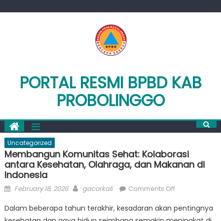
Skip
to
content
PORTAL RESMI BPBD KAB
PROBOLINGGO
Uncategorized
Membangun Komunitas Sehat: Kolaborasi
antara Kesehatan, Olahraga, dan Makanan di
Indonesia
Posted
Author
on
February 18, 2026
gacorkali
Comments Off
on
Membangun
Dalam beberapa tahun terakhir, kesadaran akan pentingnya
Komunitas
kesehatan dan gaya hidup seimbang semakin meningkat di