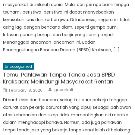
masyarakat di seluruh dunia. Mulai dari gempa bumi hingga
tsunami, peristiwa-peristiwa ini dapat menyebabkan
kerusakan luas dan korban jiwa. Di Indonesia, negara ini tidak
asing lagi dengan bencana alam, seperti gempa bumi,
letusan gunung berapi, dan banjir yang sering terjadi.
Menanggapi ancaman-ancaman ini, Badan
Penanggulangan Bencana Daerah (BPBD) Kraksaan, […]
Uncategorized
Temui Pahlawan Tanpa Tanda Jasa BPBD
Kraksaan: Melindungi Masyarakat Rentan
Author
Posted
gacorkali
February 18, 2026
on
Di saat krisis dan bencana, sering kali para pekerja tanggap
darurat dan pekerja daruratlah yang dipuji sebagai pahlawan
atas keberanian dan sikap tidak mementingkan diri mereka
dalam menghadapi bahaya. Namun, ada juga pahlawan
tanpa tanda jasa yang bekerja tanpa kenal lelah di belakang