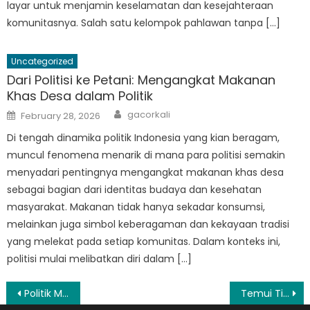
layar untuk menjamin keselamatan dan kesejahteraan
komunitasnya. Salah satu kelompok pahlawan tanpa […]
Uncategorized
Dari Politisi ke Petani: Mengangkat Makanan
Khas Desa dalam Politik
Author
Posted
gacorkali
February 28, 2026
on
Di tengah dinamika politik Indonesia yang kian beragam,
muncul fenomena menarik di mana para politisi semakin
menyadari pentingnya mengangkat makanan khas desa
sebagai bagian dari identitas budaya dan kesehatan
masyarakat. Makanan tidak hanya sekadar konsumsi,
melainkan juga simbol keberagaman dan kekayaan tradisi
yang melekat pada setiap komunitas. Dalam konteks ini,
politisi mulai melibatkan diri dalam […]
Post
Politik Makanan: Isu Kesehatan di Tengah Hobi Sepak Bola dan Basket di Indonesia
Temui Tim di Balik Kesuksesan BPBD Paiton