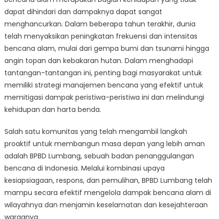
Depan
dapat dihindari dan dampaknya dapat sangat
Lebih
Aman:
menghancurkan. Dalam beberapa tahun terakhir, dunia
Dampak
telah menyaksikan peningkatan frekuensi dan intensitas
Strategi
bencana alam, mulai dari gempa bumi dan tsunami hingga
Penanggulangan
angin topan dan kebakaran hutan. Dalam menghadapi
Bencana
tantangan-tantangan ini, penting bagi masyarakat untuk
BPBD
memiliki strategi manajemen bencana yang efektif untuk
Lumbang
memitigasi dampak peristiwa-peristiwa ini dan melindungi
kehidupan dan harta benda.
Salah satu komunitas yang telah mengambil langkah
proaktif untuk membangun masa depan yang lebih aman
adalah BPBD Lumbang, sebuah badan penanggulangan
bencana di Indonesia. Melalui kombinasi upaya
kesiapsiagaan, respons, dan pemulihan, BPBD Lumbang telah
mampu secara efektif mengelola dampak bencana alam di
wilayahnya dan menjamin keselamatan dan kesejahteraan
warganya.