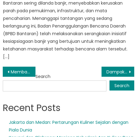
Bantaran sering dilanda banjir, menyebabkan kerusakan
parah pada pemukiman, infrastruktur, dan mata
pencaharian. Menanggapi tantangan yang sedang
berlangsung ini, Badan Penanggulangan Bencana Daerah
(BPBD Bantaran) telah melaksanakan serangkaian inisiatif
kesiapsiagaan banjir yang bertujuan untuk meningkatkan
ketahanan masyarakat terhadap bencana alam tersebut.
[…]
Post
Membangun ketahanan di Sukapura: Bagaimana BPBD memimpin dalam penanggulangan bencana
Dampak Upaya BPBD Kuripan Terhadap Ketahanan Bencana Masyarakat
Search
navigation
Search
Recent Posts
Jakarta dan Medan: Pertarungan Kuliner Sejalan dengan
Piala Dunia