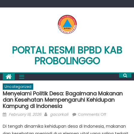
Skip
to
content
PORTAL RESMI BPBD KAB
PROBOLINGGO
Uncategorized
Menyelami Politik Desa: Bagaimana Makanan
dan Kesehatan Mempengaruhi Kehidupan
Kampung di Indonesia
Posted
Author
on
February 18, 2026
gacorkali
Comments Off
on
Menyelami
Di tengah dinamika kehidupan desa di Indonesia, makanan
Politik
dan kesehatan menjadi dua elemen vital yang saling terkait