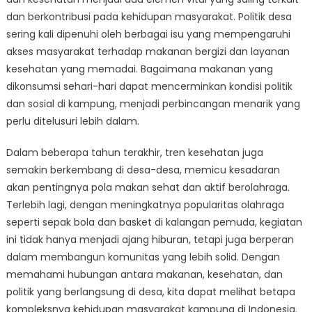
Desa:
dan berkontribusi pada kehidupan masyarakat. Politik desa
Bagaimana
Makanan
sering kali dipenuhi oleh berbagai isu yang mempengaruhi
dan
akses masyarakat terhadap makanan bergizi dan layanan
Kesehatan
kesehatan yang memadai. Bagaimana makanan yang
Mempengaruh
dikonsumsi sehari-hari dapat mencerminkan kondisi politik
Kehidupan
dan sosial di kampung, menjadi perbincangan menarik yang
Kampung
perlu ditelusuri lebih dalam.
di
Indonesia
Dalam beberapa tahun terakhir, tren kesehatan juga
semakin berkembang di desa-desa, memicu kesadaran
akan pentingnya pola makan sehat dan aktif berolahraga.
Terlebih lagi, dengan meningkatnya popularitas olahraga
seperti sepak bola dan basket di kalangan pemuda, kegiatan
ini tidak hanya menjadi ajang hiburan, tetapi juga berperan
dalam membangun komunitas yang lebih solid. Dengan
memahami hubungan antara makanan, kesehatan, dan
politik yang berlangsung di desa, kita dapat melihat betapa
kompleksnya kehidupan masyarakat kampung di Indonesia.