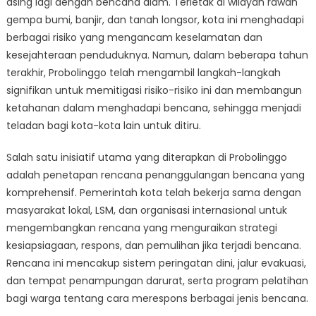
asing lagi dengan bencana alam. Terletak di wilayah rawan
di
Probolinggo:
gempa bumi, banjir, dan tanah longsor, kota ini menghadapi
Model
berbagai risiko yang mengancam keselamatan dan
yang
kesejahteraan penduduknya. Namun, dalam beberapa tahun
Dapat
terakhir, Probolinggo telah mengambil langkah-langkah
Ditiru
signifikan untuk memitigasi risiko-risiko ini dan membangun
Kota
ketahanan dalam menghadapi bencana, sehingga menjadi
Lain
teladan bagi kota-kota lain untuk ditiru.
Salah satu inisiatif utama yang diterapkan di Probolinggo
adalah penetapan rencana penanggulangan bencana yang
komprehensif. Pemerintah kota telah bekerja sama dengan
masyarakat lokal, LSM, dan organisasi internasional untuk
mengembangkan rencana yang menguraikan strategi
kesiapsiagaan, respons, dan pemulihan jika terjadi bencana.
Rencana ini mencakup sistem peringatan dini, jalur evakuasi,
dan tempat penampungan darurat, serta program pelatihan
bagi warga tentang cara merespons berbagai jenis bencana.