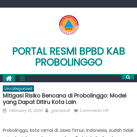
Skip
to
content
PORTAL RESMI BPBD KAB
PROBOLINGGO
Uncategorized
Mitigasi Risiko Bencana di Probolinggo: Model
yang Dapat Ditiru Kota Lain
Posted
Author
on
February 15, 2026
gacorkali
Comments Off
on
Mitigasi
Risiko
Probolinggo, kota ramai di Jawa Timur, Indonesia, sudah tidak
Bencana