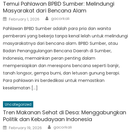
Temui Pahlawan BPBD Sumber: Melindungi
Masyarakat dari Bencana Alam
Author
Posted
gacorkali
February 1, 2026
on
Pahlawan BPBD Sumber adalah para pria dan wanita
pemberani yang bekerja tanpa kenal lelah untuk melindungi
masyarakatnya dari bencana alam. BPBD Sumber, atau
Badan Penanggulangan Bencana Daerah di Sumber,
Indonesia, memainkan peran penting dalam
mempersiapkan dan merespons bencana seperti banjir,
tanah longsor, gempa bumi, dan letusan gunung berapi.
Para pahlawan ini berdedikasi untuk memastikan
keselamatan […]
Uncategorized
Tren Makanan Sehat di Desa: Menggabungkan
Politik dan Kebudayaan Indonesia
Author
Posted
gacorkali
February 19, 2026
on