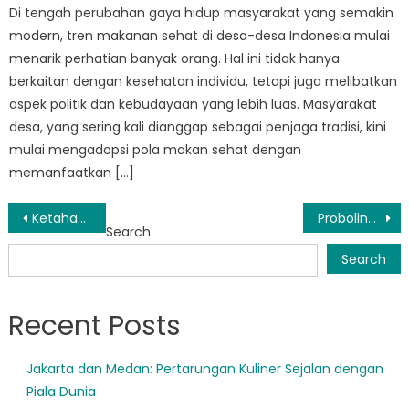
Di tengah perubahan gaya hidup masyarakat yang semakin
modern, tren makanan sehat di desa-desa Indonesia mulai
menarik perhatian banyak orang. Hal ini tidak hanya
berkaitan dengan kesehatan individu, tetapi juga melibatkan
aspek politik dan kebudayaan yang lebih luas. Masyarakat
desa, yang sering kali dianggap sebagai penjaga tradisi, kini
mulai mengadopsi pola makan sehat dengan
memanfaatkan […]
Post
Ketahanan Masyarakat: Bagaimana Probolinggo Menanggulangi Kesiapsiagaan Bencana
Probolinggo Ambil Pendekatan Proaktif Kesiapsiagaan Bencana dengan Sistem Peringatan Dini
Search
navigation
Search
Recent Posts
Jakarta dan Medan: Pertarungan Kuliner Sejalan dengan
Piala Dunia