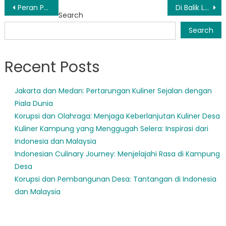
Post
Peran Penting BPBD Tiris Dalam Mitigasi Risiko Bencana di Daerah
Di Balik Layar Bersama BPBD Sumber: Sekilas Pekerjaan Mereka yang Menyelamatkan Jiwa
Search
navigation
Search
Recent Posts
Jakarta dan Medan: Pertarungan Kuliner Sejalan dengan
Piala Dunia
Korupsi dan Olahraga: Menjaga Keberlanjutan Kuliner Desa
Kuliner Kampung yang Menggugah Selera: Inspirasi dari
Indonesia dan Malaysia
Indonesian Culinary Journey: Menjelajahi Rasa di Kampung
Desa
Korupsi dan Pembangunan Desa: Tantangan di Indonesia
dan Malaysia