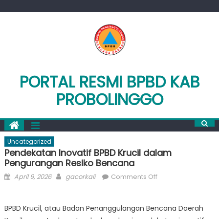
Skip
to
content
PORTAL RESMI BPBD KAB
PROBOLINGGO
Uncategorized
Pendekatan Inovatif BPBD Krucil dalam
Pengurangan Resiko Bencana
Posted
Author
on
April 9, 2026
gacorkali
Comments Off
on
Pendekatan
Inovatif
BPBD Krucil, atau Badan Penanggulangan Bencana Daerah
BPBD