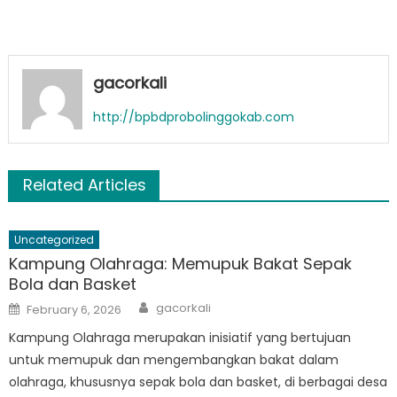
gacorkali
http://bpbdprobolinggokab.com
Related Articles
Uncategorized
Kampung Olahraga: Memupuk Bakat Sepak
Bola dan Basket
Author
Posted
gacorkali
February 6, 2026
on
Kampung Olahraga merupakan inisiatif yang bertujuan
untuk memupuk dan mengembangkan bakat dalam
olahraga, khususnya sepak bola dan basket, di berbagai desa