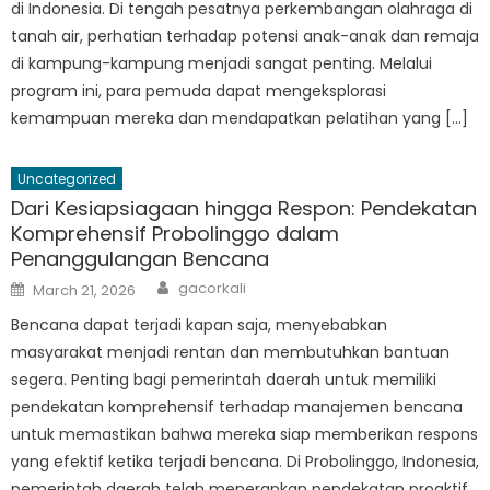
di Indonesia. Di tengah pesatnya perkembangan olahraga di
tanah air, perhatian terhadap potensi anak-anak dan remaja
di kampung-kampung menjadi sangat penting. Melalui
program ini, para pemuda dapat mengeksplorasi
kemampuan mereka dan mendapatkan pelatihan yang […]
Uncategorized
Dari Kesiapsiagaan hingga Respon: Pendekatan
Komprehensif Probolinggo dalam
Penanggulangan Bencana
Author
Posted
gacorkali
March 21, 2026
on
Bencana dapat terjadi kapan saja, menyebabkan
masyarakat menjadi rentan dan membutuhkan bantuan
segera. Penting bagi pemerintah daerah untuk memiliki
pendekatan komprehensif terhadap manajemen bencana
untuk memastikan bahwa mereka siap memberikan respons
yang efektif ketika terjadi bencana. Di Probolinggo, Indonesia,
pemerintah daerah telah menerapkan pendekatan proaktif