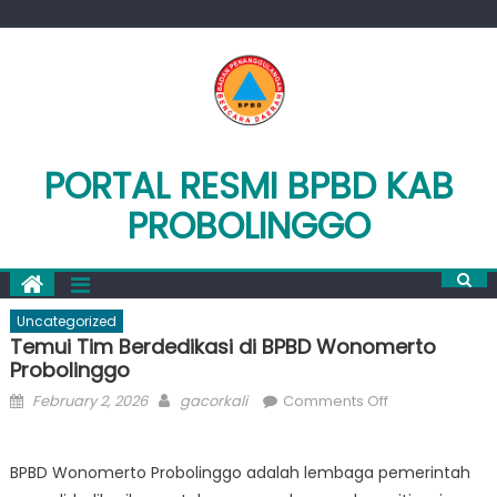
Skip
to
content
PORTAL RESMI BPBD KAB
PROBOLINGGO
Uncategorized
Temui Tim Berdedikasi di BPBD Wonomerto
Probolinggo
Posted
Author
on
February 2, 2026
gacorkali
Comments Off
on
Temui
Tim
BPBD Wonomerto Probolinggo adalah lembaga pemerintah
Berdedikasi