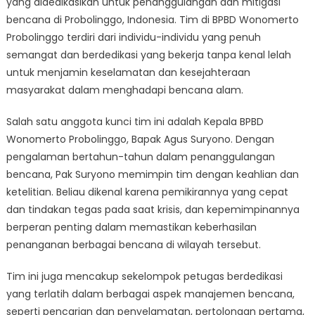
yang didedikasikan untuk penanggulangan dan mitigasi
di
BPBD
bencana di Probolinggo, Indonesia. Tim di BPBD Wonomerto
Wonomerto
Probolinggo terdiri dari individu-individu yang penuh
Probolinggo
semangat dan berdedikasi yang bekerja tanpa kenal lelah
untuk menjamin keselamatan dan kesejahteraan
masyarakat dalam menghadapi bencana alam.
Salah satu anggota kunci tim ini adalah Kepala BPBD
Wonomerto Probolinggo, Bapak Agus Suryono. Dengan
pengalaman bertahun-tahun dalam penanggulangan
bencana, Pak Suryono memimpin tim dengan keahlian dan
ketelitian. Beliau dikenal karena pemikirannya yang cepat
dan tindakan tegas pada saat krisis, dan kepemimpinannya
berperan penting dalam memastikan keberhasilan
penanganan berbagai bencana di wilayah tersebut.
Tim ini juga mencakup sekelompok petugas berdedikasi
yang terlatih dalam berbagai aspek manajemen bencana,
seperti pencarian dan penyelamatan, pertolongan pertama,