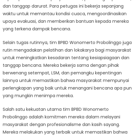
dan tanggap darurat. Para petugas ini bekerja sepanjang
waktu untuk memantau kondisi cuaca, mengoordinasikan
upaya evakuasi, dan memberikan bantuan kepada mereka
yang terkena dampak bencana.
Selain tugas rutinnya, tim BPBD Wonomerto Probolinggo juga
rutin mengadakan pelatihan dan lokakarya bagi masyarakat
untuk meningkatkan kesadaran tentang kesiapsiagaan dan
tanggap bencana. Mereka bekerja sama dengan pihak
berwenang setempat, LSM, dan pemangku kepentingan
lainnya untuk memastikan bahwa masyarakat mempunyai
perlengkapan yang baik untuk menangani bencana apa pun
yang mungkin menimpa mereka.
Salah satu kekuatan utama tim BPBD Wonomerto
Probolinggo adalah komitmen mereka dalam melayani
masyarakat dengan profesionalisme dan kasih sayang.
Mereka melakukan yang terbaik untuk memastikan bahwa