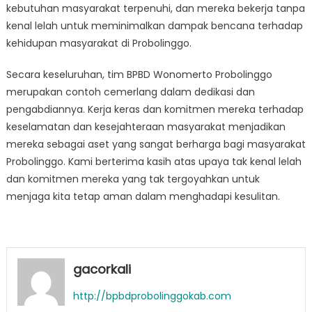
kebutuhan masyarakat terpenuhi, dan mereka bekerja tanpa
kenal lelah untuk meminimalkan dampak bencana terhadap
kehidupan masyarakat di Probolinggo.
Secara keseluruhan, tim BPBD Wonomerto Probolinggo
merupakan contoh cemerlang dalam dedikasi dan
pengabdiannya. Kerja keras dan komitmen mereka terhadap
keselamatan dan kesejahteraan masyarakat menjadikan
mereka sebagai aset yang sangat berharga bagi masyarakat
Probolinggo. Kami berterima kasih atas upaya tak kenal lelah
dan komitmen mereka yang tak tergoyahkan untuk
menjaga kita tetap aman dalam menghadapi kesulitan.
gacorkali
http://bpbdprobolinggokab.com