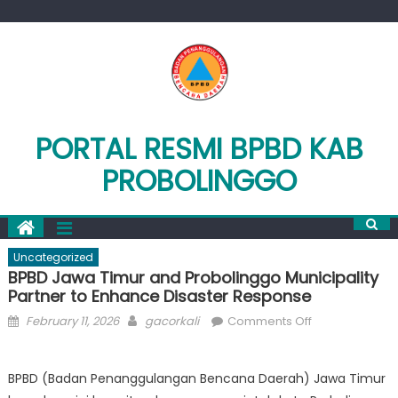
Skip
to
content
PORTAL RESMI BPBD KAB
PROBOLINGGO
Uncategorized
BPBD Jawa Timur and Probolinggo Municipality
Partner to Enhance Disaster Response
Posted
Author
on
February 11, 2026
gacorkali
Comments Off
on
BPBD
Jawa
BPBD (Badan Penanggulangan Bencana Daerah) Jawa Timur
Timur