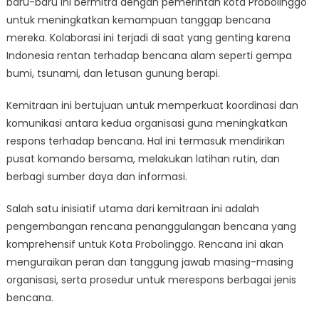
baru-baru ini bermitra dengan pemerintah kota Probolinggo
and
Probolinggo
untuk meningkatkan kemampuan tanggap bencana
Municipality
mereka. Kolaborasi ini terjadi di saat yang genting karena
Partner
Indonesia rentan terhadap bencana alam seperti gempa
to
bumi, tsunami, dan letusan gunung berapi.
Enhance
Disaster
Kemitraan ini bertujuan untuk memperkuat koordinasi dan
Response
komunikasi antara kedua organisasi guna meningkatkan
respons terhadap bencana. Hal ini termasuk mendirikan
pusat komando bersama, melakukan latihan rutin, dan
berbagi sumber daya dan informasi.
Salah satu inisiatif utama dari kemitraan ini adalah
pengembangan rencana penanggulangan bencana yang
komprehensif untuk Kota Probolinggo. Rencana ini akan
menguraikan peran dan tanggung jawab masing-masing
organisasi, serta prosedur untuk merespons berbagai jenis
bencana.