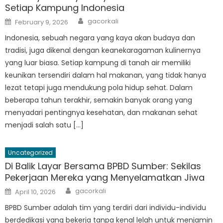
Setiap Kampung Indonesia
Author
Posted
gacorkali
February 9, 2026
on
Indonesia, sebuah negara yang kaya akan budaya dan
tradisi, juga dikenal dengan keanekaragaman kulinernya
yang luar biasa. Setiap kampung di tanah air memiliki
keunikan tersendiri dalam hal makanan, yang tidak hanya
lezat tetapi juga mendukung pola hidup sehat. Dalam
beberapa tahun terakhir, semakin banyak orang yang
menyadari pentingnya kesehatan, dan makanan sehat
menjadi salah satu […]
Uncategorized
Di Balik Layar Bersama BPBD Sumber: Sekilas
Pekerjaan Mereka yang Menyelamatkan Jiwa
Author
Posted
gacorkali
April 10, 2026
on
BPBD Sumber adalah tim yang terdiri dari individu-individu
berdedikasi yang bekerja tanpa kenal lelah untuk menjamin