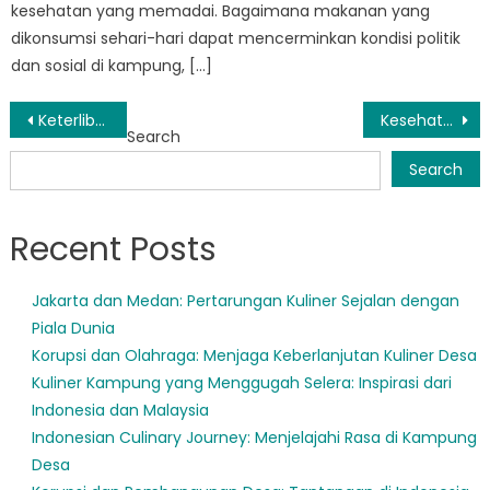
kesehatan yang memadai. Bagaimana makanan yang
dikonsumsi sehari-hari dapat mencerminkan kondisi politik
dan sosial di kampung, […]
Post
Keterlibatan Masyarakat dan Ketahanan Bencana: Peran BPBD Jatim Probolinggo
Kesehatan Masyarakat di Tengah Hobi Sepak Bola
Search
navigation
Search
Recent Posts
Jakarta dan Medan: Pertarungan Kuliner Sejalan dengan
Piala Dunia
Korupsi dan Olahraga: Menjaga Keberlanjutan Kuliner Desa
Kuliner Kampung yang Menggugah Selera: Inspirasi dari
Indonesia dan Malaysia
Indonesian Culinary Journey: Menjelajahi Rasa di Kampung
Desa