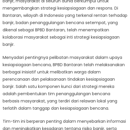
banjir, masyarakat di seluruh dunia berkumpul untuk
Strategi
Kesiapsiagaa
mengembangkan strategi kesiapsiagaan dan respons. Di
Banjir
Bantaran, wilayah di Indonesia yang terkenal rentan terhadap
BPBD
banjir, badan penanggulangan bencana setempat, yang
Bantaran
dikenal sebagai BPBD Bantaran, telah menempatkan
kolaborasi masyarakat sebagai inti strategi kesiapsiagaan
banjir.
Menyadari pentingnya pelibatan masyarakat dalam upaya
kesiapsiagaan bencana, BPBD Bantaran telah melaksanakan
berbagai inisiatif untuk melibatkan warga dalam
perencanaan dan pelaksanaan tindakan kesiapsiagaan
banjir. Salah satu komponen kunci dari strategi mereka
adalah pembentukan tim penanggulangan bencana
berbasis masyarakat, yang terdiri dari relawan lokal yang
terlatih dalam tanggap dan kesiapsiagaan bencana.
Tim-tim ini berperan penting dalam menyebarkan informasi
dan meningkatkan kesadaran tentang risiko banjir, serta