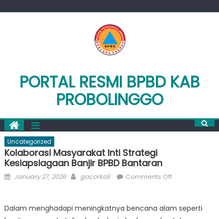
Skip
to
content
PORTAL RESMI BPBD KAB
PROBOLINGGO
Uncategorized
Kolaborasi Masyarakat Inti Strategi
Kesiapsiagaan Banjir BPBD Bantaran
Posted
Author
on
January 27, 2026
gacorkali
Comments Off
on
Kolaborasi
Masyarakat
Dalam menghadapi meningkatnya bencana alam seperti
Inti