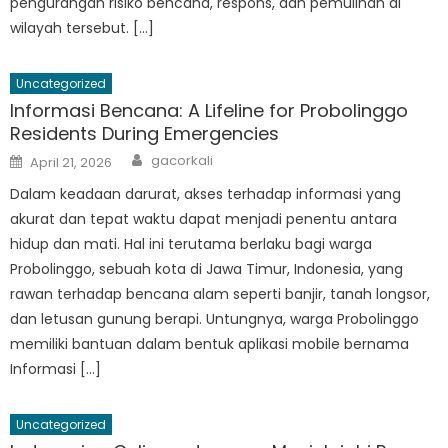
pengurangan risiko bencana, respons, dan pemulihan di
wilayah tersebut. […]
Uncategorized
Informasi Bencana: A Lifeline for Probolinggo
Residents During Emergencies
Author
Posted
gacorkali
April 21, 2026
on
Dalam keadaan darurat, akses terhadap informasi yang
akurat dan tepat waktu dapat menjadi penentu antara
hidup dan mati. Hal ini terutama berlaku bagi warga
Probolinggo, sebuah kota di Jawa Timur, Indonesia, yang
rawan terhadap bencana alam seperti banjir, tanah longsor,
dan letusan gunung berapi. Untungnya, warga Probolinggo
memiliki bantuan dalam bentuk aplikasi mobile bernama
Informasi […]
Uncategorized