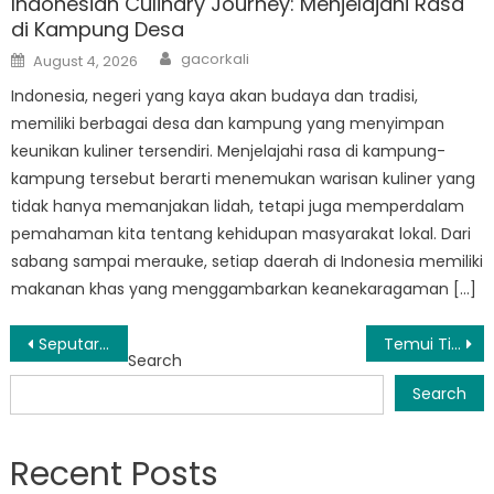
Indonesian Culinary Journey: Menjelajahi Rasa
di Kampung Desa
Author
Posted
gacorkali
August 4, 2026
on
Indonesia, negeri yang kaya akan budaya dan tradisi,
memiliki berbagai desa dan kampung yang menyimpan
keunikan kuliner tersendiri. Menjelajahi rasa di kampung-
kampung tersebut berarti menemukan warisan kuliner yang
tidak hanya memanjakan lidah, tetapi juga memperdalam
pemahaman kita tentang kehidupan masyarakat lokal. Dari
sabang sampai merauke, setiap daerah di Indonesia memiliki
makanan khas yang menggambarkan keanekaragaman […]
Post
Seputar Operasional BPBD Kuripan: Melihat Lebih Dekat Tanggap Bencana
Temui Tim di Balik Upaya Penyelamatan Jiwa BPBD Tegalsiwalan
Search
navigation
Search
Recent Posts