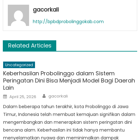
gacorkali
http://bpbdprobolinggokab.com
Related Articles
Uncategorized
Keberhasilan Probolinggo dalam Sistem
Peringatan Dini Bisa Menjadi Model Bagi Daerah
Lain
Author
Posted
gacorkali
April 25, 2026
on
Dalam beberapa tahun terakhir, kota Probolinggo di Jawa
Timur, Indonesia telah membuat kemajuan signifikan dalam
mengembangkan dan menerapkan sistem peringatan dini
bencana alam. Keberhasilan ini tidak hanya membantu
menyelamatkan nyawa dan meminimalkan dampak