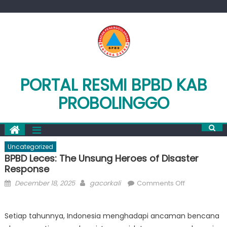
Skip
to
content
PORTAL RESMI BPBD KAB
PROBOLINGGO
Uncategorized
BPBD Leces: The Unsung Heroes of Disaster
Response
Posted
Author
on
December 18, 2025
gacorkali
Comments Off
on
BPBD
Leces:
Setiap tahunnya, Indonesia menghadapi ancaman bencana
The