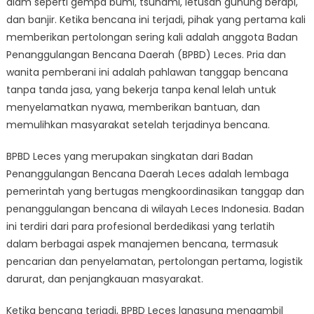
alam seperti gempa bumi, tsunami, letusan gunung berapi,
Unsung
Heroes
dan banjir. Ketika bencana ini terjadi, pihak yang pertama kali
of
memberikan pertolongan sering kali adalah anggota Badan
Disaster
Penanggulangan Bencana Daerah (BPBD) Leces. Pria dan
Response
wanita pemberani ini adalah pahlawan tanggap bencana
tanpa tanda jasa, yang bekerja tanpa kenal lelah untuk
menyelamatkan nyawa, memberikan bantuan, dan
memulihkan masyarakat setelah terjadinya bencana.
BPBD Leces yang merupakan singkatan dari Badan
Penanggulangan Bencana Daerah Leces adalah lembaga
pemerintah yang bertugas mengkoordinasikan tanggap dan
penanggulangan bencana di wilayah Leces Indonesia. Badan
ini terdiri dari para profesional berdedikasi yang terlatih
dalam berbagai aspek manajemen bencana, termasuk
pencarian dan penyelamatan, pertolongan pertama, logistik
darurat, dan penjangkauan masyarakat.
Ketika bencana terjadi, BPBD Leces langsung mengambil