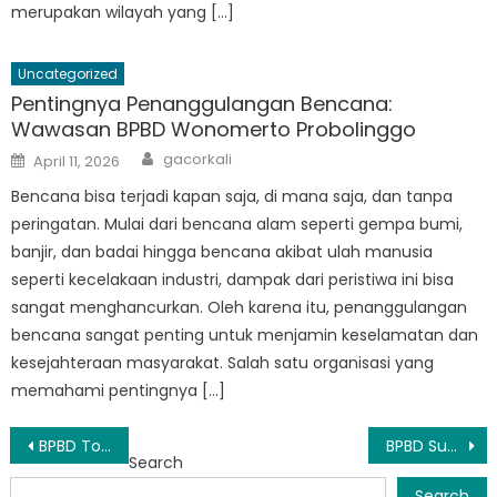
merupakan wilayah yang […]
Uncategorized
Pentingnya Penanggulangan Bencana:
Wawasan BPBD Wonomerto Probolinggo
Author
Posted
gacorkali
April 11, 2026
on
Bencana bisa terjadi kapan saja, di mana saja, dan tanpa
peringatan. Mulai dari bencana alam seperti gempa bumi,
banjir, dan badai hingga bencana akibat ulah manusia
seperti kecelakaan industri, dampak dari peristiwa ini bisa
sangat menghancurkan. Oleh karena itu, penanggulangan
bencana sangat penting untuk menjamin keselamatan dan
kesejahteraan masyarakat. Salah satu organisasi yang
memahami pentingnya […]
Post
BPBD Tongas: Memimpin dalam Kesiapsiagaan dan Respons Bencana
BPBD Sumberasih: Leading the Way in Disaster Preparedness and Response
Search
navigation
Search