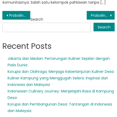
komunitasnya. Salah satu kelompok pahlawan tanpa […]
Post
Probolinggo Thanks BPBD Jawa Timur for Swift Response to Recent Disaster
Probolinggo Bersiap Menghadapi Lebih Banyak Bencana Alam Seiring Memburuknya Perubahan Iklim
Search
navigation
Search
Recent Posts
Jakarta dan Medan: Pertarungan Kuliner Sejalan dengan
Piala Dunia
Korupsi dan Olahraga: Menjaga Keberlanjutan Kuliner Desa
Kuliner Kampung yang Menggugah Selera: Inspirasi dari
Indonesia dan Malaysia
Indonesian Culinary Journey: Menjelajahi Rasa di Kampung
Desa
Korupsi dan Pembangunan Desa: Tantangan di Indonesia
dan Malaysia