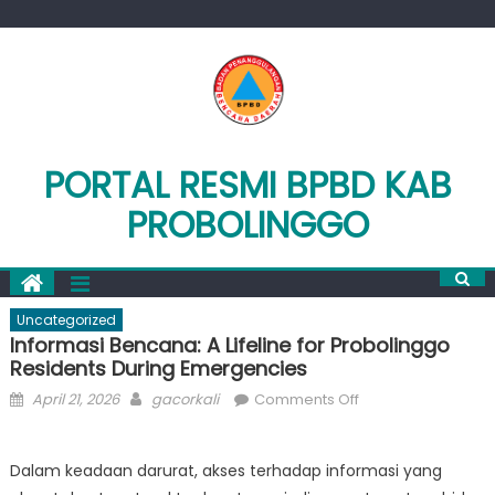
Skip
to
content
PORTAL RESMI BPBD KAB
PROBOLINGGO
Uncategorized
Informasi Bencana: A Lifeline for Probolinggo
Residents During Emergencies
Posted
Author
on
April 21, 2026
gacorkali
Comments Off
on
Informasi
Bencana:
Dalam keadaan darurat, akses terhadap informasi yang
A