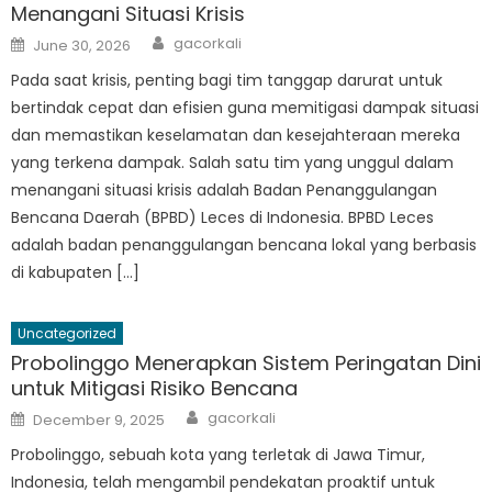
Menangani Situasi Krisis
Author
Posted
gacorkali
June 30, 2026
on
Pada saat krisis, penting bagi tim tanggap darurat untuk
bertindak cepat dan efisien guna memitigasi dampak situasi
dan memastikan keselamatan dan kesejahteraan mereka
yang terkena dampak. Salah satu tim yang unggul dalam
menangani situasi krisis adalah Badan Penanggulangan
Bencana Daerah (BPBD) Leces di Indonesia. BPBD Leces
adalah badan penanggulangan bencana lokal yang berbasis
di kabupaten […]
Uncategorized
Probolinggo Menerapkan Sistem Peringatan Dini
untuk Mitigasi Risiko Bencana
Author
Posted
gacorkali
December 9, 2025
on
Probolinggo, sebuah kota yang terletak di Jawa Timur,
Indonesia, telah mengambil pendekatan proaktif untuk