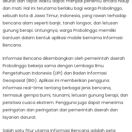
akurat dan tepat waktu dapat menjadi penentu antara hidup
Lifeline
for
dan mati. Hal ini terutama berlaku bagi warga Probolinggo,
Probolinggo
sebuah kota di Jawa Timur, Indonesia, yang rawan terhadap
Residents
bencana alam seperti banjir, tanah longsor, dan letusan
During
gunung berapi. Untungnya, warga Probolinggo memiliki
Emergencies
bantuan dalam bentuk aplikasi mobile bernama Informasi
Bencana.
Informasi Bencana dikembangkan oleh pemerintah daerah
Probolinggo bekerja sama dengan Lembaga Ilmu
Pengetahuan Indonesia (LIPI) dan Badan Informasi
Geospasial (BIG). Aplikasi ini memberikan pengguna
informasi real-time tentang berbagai jenis bencana,
termasuk gempa bumi, tsunami, letusan gunung berapi, dan
peristiwa cuaca ekstrem. Pengguna juga dapat menerima
peringatan dan peringatan dari pemerintah daerah dan
layanan darurat.
Salah satu fitur utama Informasi Bencana adalah peta