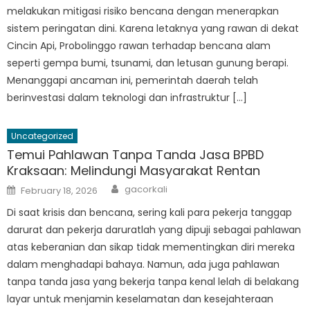
melakukan mitigasi risiko bencana dengan menerapkan
sistem peringatan dini. Karena letaknya yang rawan di dekat
Cincin Api, Probolinggo rawan terhadap bencana alam
seperti gempa bumi, tsunami, dan letusan gunung berapi.
Menanggapi ancaman ini, pemerintah daerah telah
berinvestasi dalam teknologi dan infrastruktur […]
Uncategorized
Temui Pahlawan Tanpa Tanda Jasa BPBD
Kraksaan: Melindungi Masyarakat Rentan
Author
Posted
gacorkali
February 18, 2026
on
Di saat krisis dan bencana, sering kali para pekerja tanggap
darurat dan pekerja daruratlah yang dipuji sebagai pahlawan
atas keberanian dan sikap tidak mementingkan diri mereka
dalam menghadapi bahaya. Namun, ada juga pahlawan
tanpa tanda jasa yang bekerja tanpa kenal lelah di belakang
layar untuk menjamin keselamatan dan kesejahteraan