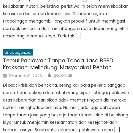
kebakaran hutan, peristiwa-peristiwa ini telah menyebabkan
kerusakan besar dan korban jiwa. Di Indonesia, kota
Probolinggo mengambil langkah proaktif untuk memitigasi
dampak bencana dan membangun masa depan yang lebih
aman bagi penduduknya. Terletak […]
Uncategorized
Temui Pahlawan Tanpa Tanda Jasa BPBD
Kraksaan: Melindungi Masyarakat Rentan
Author
Posted
gacorkali
February 18, 2026
on
Di saat krisis dan bencana, sering kali para pekerja tanggap
darurat dan pekerja daruratlah yang dipuji sebagai pahlawan
atas keberanian dan sikap tidak mementingkan diri mereka
dalam menghadapi bahaya. Namun, ada juga pahlawan
tanpa tanda jasa yang bekerja tanpa kenal lelah di belakang
layar untuk menjamin keselamatan dan kesejahteraan
komunitasnya. Salah satu kelompok pahlawan tanpa […]