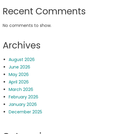
Recent Comments
No comments to show.
Archives
August 2026
June 2026
May 2026
April 2026
March 2026
February 2026
January 2026
December 2025