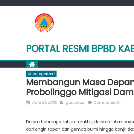
Skip
to
content
PORTAL RESMI BPBD K
Uncategorized
Membangun Masa Depan 
Probolinggo Mitigasi Da
Posted
Author
on
April 24, 2026
gacorkali
Comments Off
on
Memb
Masa
Dalam beberapa tahun terakhir, dunia telah menyak
Depa
dari angin topan dan gempa bumi hingga banjir dan
yang