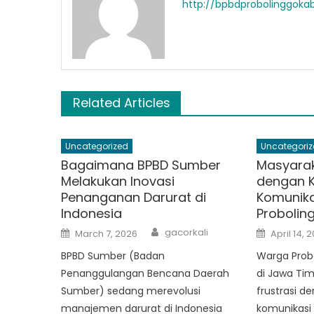
http://bpbdprobolinggok
Related Articles
Uncategorized
Uncategoriz
Bagaimana BPBD Sumber
Masyarak
Melakukan Inovasi
dengan 
Penanganan Darurat di
Komunika
Indonesia
Probolin
Author
Posted
Posted
gacorkali
March 7, 2026
April 14, 
on
on
BPBD Sumber (Badan
Warga Probo
Penanggulangan Bencana Daerah
di Jawa Tim
Sumber) sedang merevolusi
frustrasi d
manajemen darurat di Indonesia
komunikasi 