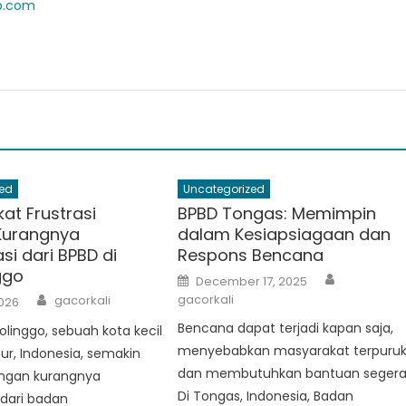
ab.com
ed
Uncategorized
at Frustrasi
BPBD Tongas: Memimpin
Kurangnya
dalam Kesiapsiagaan dan
si dari BPBD di
Respons Bencana
ggo
Author
Posted
December 17, 2025
on
Author
gacorkali
gacorkali
2026
Bencana dapat terjadi kapan saja,
linggo, sebuah kota kecil
menyebabkan masyarakat terpuru
ur, Indonesia, semakin
dan membutuhkan bantuan segera
engan kurangnya
Di Tongas, Indonesia, Badan
dari badan