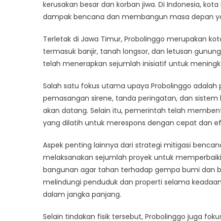
Lebih
kerusakan besar dan korban jiwa. Di Indonesia, kot
Aman:
dampak bencana dan membangun masa depan yan
Upay
Probo
Terletak di Jawa Timur, Probolinggo merupakan kot
Mitiga
termasuk banjir, tanah longsor, dan letusan gunu
Damp
telah menerapkan sejumlah inisiatif untuk mening
Benc
Salah satu fokus utama upaya Probolinggo adalah pa
pemasangan sirene, tanda peringatan, dan siste
akan datang. Selain itu, pemerintah telah membe
yang dilatih untuk merespons dengan cepat dan efek
Aspek penting lainnya dari strategi mitigasi benca
melaksanakan sejumlah proyek untuk memperbaik
bangunan agar tahan terhadap gempa bumi dan ben
melindungi penduduk dan properti selama keadaan 
dalam jangka panjang.
Selain tindakan fisik tersebut, Probolinggo juga 