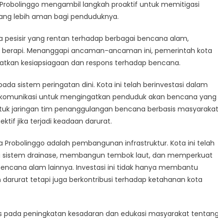
a Probolinggo mengambil langkah proaktif untuk memitigasi
g lebih aman bagi penduduknya.
a
linggo
a pesisir yang rentan terhadap berbagai bencana alam,
si
ng berapi. Menanggapi ancaman-ancaman ini, pemerintah kota
ak
katkan kesiapsiagaan dan respons terhadap bencana.
ana
da sistem peringatan dini. Kota ini telah berinvestasi dalam
m komunikasi untuk mengingatkan penduduk akan bencana yang
ntuk jaringan tim penanggulangan bencana berbasis masyaraka
tif jika terjadi keadaan darurat.
na Probolinggo adalah pembangunan infrastruktur. Kota ini telah
i sistem drainase, membangun tembok laut, dan memperkuat
cana alam lainnya. Investasi ini tidak hanya membantu
darurat tetapi juga berkontribusi terhadap ketahanan kota
fokus pada peningkatan kesadaran dan edukasi masyarakat tentan