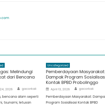
ab.com
ed
Uncategorized
gas: Melindungi
Pemberdayaan Masyarakat
at dari Bencana
Dampak Program Sosialisas
Kontak BPBD Probolinggo
Author
Author
Posted
gacorkali
gacorkali
24, 2026
April 13, 2026
on
a, bencana alam seperti
Pemberdayaan Masyarakat: Dampa
, tsunami, letusan
Program Sosialisasi Kontak BPBD