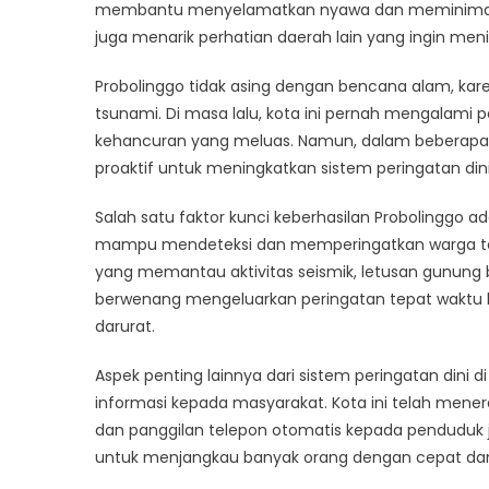
Perin
membantu menyelamatkan nyawa dan meminimalka
Dini
juga menarik perhatian daerah lain yang ingin men
Bisa
Menja
Probolinggo tidak asing dengan bencana alam, kar
Model
tsunami. Di masa lalu, kota ini pernah mengalami
Bagi
kehancuran yang meluas. Namun, dalam beberapa 
Daera
proaktif untuk meningkatkan sistem peringatan 
Lain
Salah satu faktor kunci keberhasilan Probolinggo 
mampu mendeteksi dan memperingatkan warga ter
yang memantau aktivitas seismik, letusan gunung
berwenang mengeluarkan peringatan tepat waktu
darurat.
Aspek penting lainnya dari sistem peringatan dini
informasi kepada masyarakat. Kota ini telah mene
dan panggilan telepon otomatis kepada penduduk jik
untuk menjangkau banyak orang dengan cepat dan