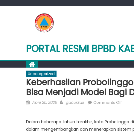
Skip
to
content
PORTAL RESMI BPBD K
Uncategorized
Keberhasilan Probolinggo
Bisa Menjadi Model Bagi 
Posted
Author
on
April 25, 2026
gacorkali
Comments Off
on
Keber
Probo
Dalam beberapa tahun terakhir, kota Probolinggo d
dala
dalam mengembangkan dan menerapkan sistem peri
Siste