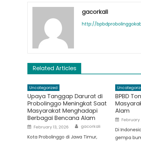
gacorkali
http://bpbdprobolinggok
Related Articles
Uncategorized
Uncategoriz
Upaya Tanggap Darurat di
BPBD Ton
Probolinggo Meningkat Saat
Masyarak
Masyarakat Menghadapi
Alam
Berbagai Bencana Alam
Posted
February 
on
Author
Posted
gacorkali
February 13, 2026
on
Di Indonesi
Kota Probolinggo di Jawa Timur,
gempa bumi