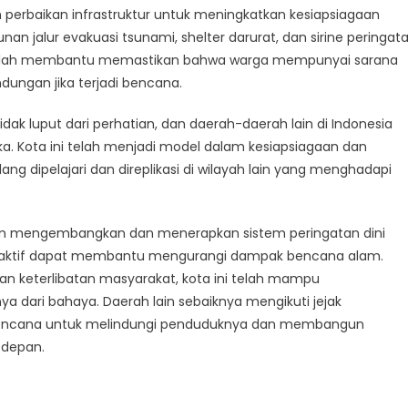
am perbaikan infrastruktur untuk meningkatkan kesiapsiagaan
 jalur evakuasi tsunami, shelter darurat, dan sirine peringat
 ini telah membantu memastikan bahwa warga mempunyai sarana
ungan jika terjadi bencana.
tidak luput dari perhatian, dan daerah-daerah lain di Indonesia
ka. Kota ini telah menjadi model dalam kesiapsiagaan dan
ng dipelajari dan direplikasi di wilayah lain yang menghadapi
alam mengembangkan dan menerapkan sistem peringatan dini
oaktif dapat membantu mengurangi dampak bencana alam.
 dan keterlibatan masyarakat, kota ini telah mampu
dari bahaya. Daerah lain sebaiknya mengikuti jejak
 bencana untuk melindungi penduduknya dan membangun
 depan.