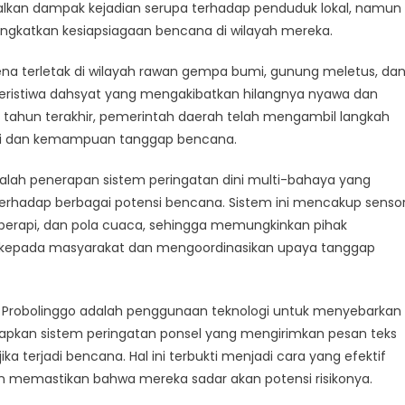
gatan
n dampak kejadian serupa terhadap penduduk lokal, namun
ingkatkan kesiapsiagaan bencana di wilayah mereka.
di
ena terletak di wilayah rawan gempa bumi, gunung meletus, da
 peristiwa dahsyat yang mengakibatkan hilangnya nyawa dan
tahun terakhir, pemerintah daerah telah mengambil langkah
h
dini dan kemampuan tanggap bencana.
adalah penerapan sistem peringatan dini multi-bahaya yang
hadap berbagai potensi bencana. Sistem ini mencakup senso
 berapi, dan pola cuaca, sehingga memungkinkan pihak
 kepada masyarakat dan mengoordinasikan upaya tanggap
 di Probolinggo adalah penggunaan teknologi untuk menyebarkan
rapkan sistem peringatan ponsel yang mengirimkan pesan teks
a terjadi bencana. Hal ini terbukti menjadi cara yang efektif
 memastikan bahwa mereka sadar akan potensi risikonya.