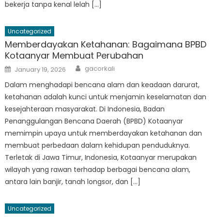
bekerja tanpa kenal lelah […]
Uncategorized
Memberdayakan Ketahanan: Bagaimana BPBD
Kotaanyar Membuat Perubahan
Author
Posted
gacorkali
January 19, 2026
on
Dalam menghadapi bencana alam dan keadaan darurat,
ketahanan adalah kunci untuk menjamin keselamatan dan
kesejahteraan masyarakat. Di Indonesia, Badan
Penanggulangan Bencana Daerah (BPBD) Kotaanyar
memimpin upaya untuk memberdayakan ketahanan dan
membuat perbedaan dalam kehidupan penduduknya.
Terletak di Jawa Timur, Indonesia, Kotaanyar merupakan
wilayah yang rawan terhadap berbagai bencana alam,
antara lain banjir, tanah longsor, dan […]
Uncategorized