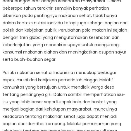
berhubungan erat dengan kesehatan masyarakat. Dalam
Sehat
di
beberapa tahun terakhir, semakin banyak perhatian
Kampung
diberikan pada pentingnya makanan sehat, tidak hanya
Indonesia
dalam konteks nutrisi individu tetapi juga sebagai bagian dari
politik dan kebijakan publik. Perubahan pola makan ini sejalan
dengan tren global yang mengutamakan kesehatan dan
keberlanjutan, yang mencakup upaya untuk mengurangi
konsumsi makanan olahan dan meningkatkan asupan sayur
serta buah-buahan segar.
Politik makanan sehat di Indonesia mencakup berbagai
aspek, mulai dari kebijakan pemerintah hingga inisiatif
komunitas yang bertujuan untuk mendidik warga desa
tentang pentingnya gizi. Dalam sambil memperhatikan isu-
isu yang lebih besar seperti sepak bola dan basket yang
menjadi bagian dari kehidupan masyarakat, munculnya
kesadaran tentang makanan sehat juga dapat menjadi
bagian dari identitas kampung. Melalui pemahaman yang