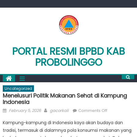
Skip
to
content
PORTAL RESMI BPBD KAB
PROBOLINGGO
Uncategorized
Menelusuri Politik Makanan Sehat di Kampung
Indonesia
Posted
Author
on
February 5, 2026
gacorkali
Comments Off
on
Menelusuri
Kampung-kampung di Indonesia kaya akan budaya dan
Politik
tradisi, termasuk di dalamnya pola konsumsi makanan yang
Makanan