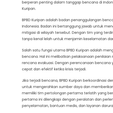
Me
berperan penting dalam tanggap bencana di Indo
Le
Kuripan.
De
Ta
BPBD Kuripan adalah badan penanggulangan bencana
Be
Indonesia. Badan ini bertanggung jawab untuk m
mitigasi di wilayah tersebut. Dengan tim yang terdir
tanpa kenal lelah untuk menjamin keselamatan dan
Salah satu fungsi utama BPBD Kuripan adalah me
bencana. Hal ini melibatkan pelaksanaan penilaian
rencana evakuasi. Dengan perencanaan bencana y
cepat dan efektif ketika krisis terjadi.
Jika terjadi bencana, BPBD Kuripan berkoordinasi 
untuk mengerahkan sumber daya dan memberikan
memiliki tim pertolongan pertama terlatih yang b
pertama ini dilengkapi dengan peralatan dan per
penyelamatan, bantuan medis, dan layanan darurat