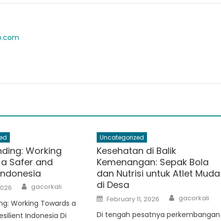
ab.com
ed
Uncategorized
ding: Working
Kesehatan di Balik
a Safer and
Kemenangan: Sepak Bola
 Indonesia
dan Nutrisi untuk Atlet Muda
di Desa
Author
gacorkali
2026
Author
Posted
gacorkali
February 11, 2026
ng: Working Towards a
on
Di tengah pesatnya perkembangan
silient Indonesia Di