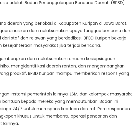
lihat
nesia adalah Badan Penanggulangan Bencana Daerah (BPBD)
bih
kat
nggap
 daerah yang berlokasi di Kabupaten Kuripan di Jawa Barat,
ncana
engoordinasikan dan melaksanakan upaya tanggap bencana dan
i dari staf dan relawan yang berdedikasi, BPBD Kuripan bekerja
 kesejahteraan masyarakat jika terjadi bencana.
ngembangkan dan melaksanakan rencana kesiapsiagaan
 risiko, mengidentifikasi daerah rentan, dan mengembangkan
ang proaktif, BPBD Kuripan mampu memberikan respons yang
dengan instansi pemerintah lainnya, LSM, dan kelompok masyarak
 bantuan kepada mereka yang membutuhkan. Badan ini
ersiaga 24/7 untuk merespons keadaan darurat. Para responden
lengkapan khusus untuk membantu operasi pencarian dan
 lainnya.