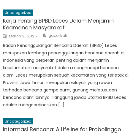
Uncategorized
Kerja Penting BPBD Leces Dalam Menjamin
Keamanan Masyarakat
Author
Posted
gacorkali
March 31, 2026
on
Badan Penanggulangan Bencana Daerah (BPBD) Leces
merupakan lembaga penanggulangan bencana daerah di
Indonesia yang berperan penting dalam menjamin
keselamatan masyarakat dalam menghadapi bencana
alam. Leces merupakan sebuah kecamatan yang terletak di
Provinsi Jawa Timur, merupakan wilayah yang rawan
terhadap bencana gempa bumi, gunung meletus, dan
bencana alam lainnya. Tanggung jawab utama BPBD Leces
adalah mengoordinasikan […]
Uncategorized
Informasi Bencana: A Lifeline for Probolinggo