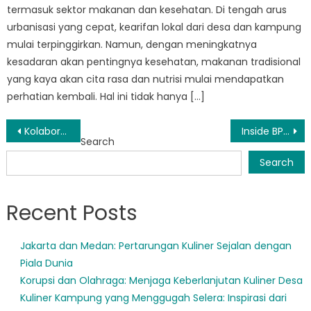
termasuk sektor makanan dan kesehatan. Di tengah arus
urbanisasi yang cepat, kearifan lokal dari desa dan kampung
mulai terpinggirkan. Namun, dengan meningkatnya
kesadaran akan pentingnya kesehatan, makanan tradisional
yang kaya akan cita rasa dan nutrisi mulai mendapatkan
perhatian kembali. Hal ini tidak hanya […]
Post
Kolaborasi Masyarakat Inti Strategi Kesiapsiagaan Banjir BPBD Bantaran
Inside BPBD Maron: Melihat Lebih Dekat Misi dan Dampaknya
Search
navigation
Search
Recent Posts
Jakarta dan Medan: Pertarungan Kuliner Sejalan dengan
Piala Dunia
Korupsi dan Olahraga: Menjaga Keberlanjutan Kuliner Desa
Kuliner Kampung yang Menggugah Selera: Inspirasi dari