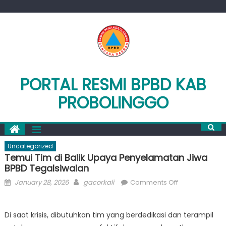
Skip
to
content
PORTAL RESMI BPBD KAB
PROBOLINGGO
Uncategorized
Temui Tim di Balik Upaya Penyelamatan Jiwa
BPBD Tegalsiwalan
Posted
Author
on
January 28, 2026
gacorkali
Comments Off
on
Temui
Tim
Di saat krisis, dibutuhkan tim yang berdedikasi dan terampil
di