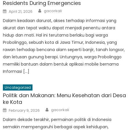
Residents During Emergencies
Author
Posted
gacorkali
April 21, 2026
on
Dalam keadaan darurat, akses terhadap informasi yang
akurat dan tepat waktu dapat menjadi penentu antara
hidup dan mati. Hal ini terutama berlaku bagi warga
Probolinggo, sebuah kota di Jawa Timur, Indonesia, yang
rawan terhadap bencana alam seperti banjir, tanah longsor,
dan letusan gunung berapi. Untungnya, warga Probolinggo
memiliki bantuan dalam bentuk aplikasi mobile bernama
Informasi […]
Uncategorized
Politik dan Makanan: Menu Kesehatan dari Desa
ke Kota
Author
Posted
gacorkali
February 9, 2026
on
Dalam dekade terakhir, permainan politik di Indonesia
semakin mempengaruhi berbagai aspek kehidupan,