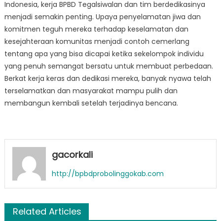
Indonesia, kerja BPBD Tegalsiwalan dan tim berdedikasinya
menjadi semakin penting. Upaya penyelamatan jiwa dan
komitmen teguh mereka terhadap keselamatan dan
kesejahteraan komunitas menjadi contoh cemerlang
tentang apa yang bisa dicapai ketika sekelompok individu
yang penuh semangat bersatu untuk membuat perbedaan.
Berkat kerja keras dan dedikasi mereka, banyak nyawa telah
terselamatkan dan masyarakat mampu pulih dan
membangun kembali setelah terjadinya bencana.
gacorkali
http://bpbdprobolinggokab.com
Related Articles