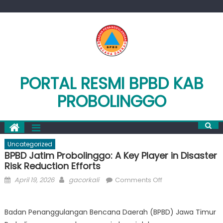
Skip
to
content
PORTAL RESMI BPBD KAB
PROBOLINGGO
Uncategorized
BPBD Jatim Probolinggo: A Key Player in Disaster
Risk Reduction Efforts
Posted
Author
on
April 19, 2026
gacorkali
Comments Off
on
BPBD
Jatim
Badan Penanggulangan Bencana Daerah (BPBD) Jawa Timur
Probolinggo: