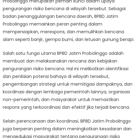
Probolinggo merupakan pemain kunci dalam upaya
A
Key
pengurangan risiko bencana di wilayah tersebut. Sebagai
Player
badan penanggulangan bencana daerah, BPBD Jatim
in
Probolinggo memainkan peran penting dalam
Disaster
mempersiapkan, merespons, dan memulihkan bencana
Risk
alam seperti banjir, gempa bumi, dan letusan gunung berapi.
Reduction
Efforts
Salah satu fungsi utama BPBD Jatim Probolinggo adalah
membuat dan melaksanakan rencana dan kebijakan
pengurangan risiko bencana. Hal ini melibatkan identifikasi
dan penilaian potensi bahaya di wilayah tersebut,
pengembangan strategi untuk memitigasi dampaknya, dan
koordinasi dengan lembaga pemerintah lainnya, organisasi
non-pemerintah, dan masyarakat untuk memastikan
respons yang terkoordinasi dan efektif jika terjadi bencana.
Selain perencanaan dan koordinasi, BPBD Jatim Probolinggo
juga berperan penting dalam meningkatkan kesadaran dan
mengedukasi masyarakat tentang pengurangan risiko