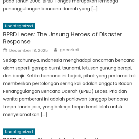
pada tahun 2008, BPBD Tongas merupakan lembaga
penanggulangan bencana daerah yang […]
Uncategorized
BPBD Leces: The Unsung Heroes of Disaster
Response
Author
Posted
gacorkali
December 18, 2025
on
Setiap tahunnya, Indonesia menghadapi ancaman bencana
alam seperti gempa bumi, tsunami, letusan gunung berapi,
dan banjir. Ketika bencana ini terjadi, pihak yang pertama kali
memberikan pertolongan sering kali adalah anggota Badan
Penanggulangan Bencana Daerah (BPBD) Leces. Pria dan
wanita pemberani ini adalah pahlawan tanggap bencana
tanpa tanda jasa, yang bekerja tanpa kenal lelah untuk
menyelamatkan […]
Uncategorized