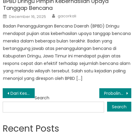
BPBD Dringu Pimpin Keberhasilan Upaya
Tanggap Bencana
Author
Posted
gacorkali
December 16, 2025
on
Badan Penanggulangan Bencana Daerah (BPBD) Dringu
mendapat pujian atas keberhasilan upaya tanggap bencana
mereka dalam beberapa bulan terakhir. Badan yang
bertanggung jawab atas penanggulangan bencana di
Kabupaten Dringu, Jawa Timur ini mendapat pujian atas
respons cepat dan efektif terhadap sejumlah bencana alam
yang melanda wilayah tersebut. Salah satu kejadian paling
menonjol yang direspon oleh BPBD […]
Post
Dari Kesiapsiagaan hingga Pemulihan: Peran Badan Penanggulangan Bencana Probolinggo
Probolinggo Thanks BPBD Jawa Timur for Swift Response to Recent Disaster
Search
navigation
Search
Recent Posts