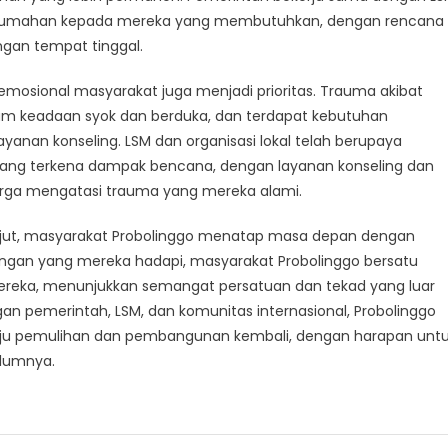
perumahan kepada mereka yang membutuhkan, dengan rencana
gan tempat tinggal.
n emosional masyarakat juga menjadi prioritas. Trauma akibat
am keadaan syok dan berduka, dan terdapat kebutuhan
nan konseling. LSM dan organisasi lokal telah berupaya
ang terkena dampak bencana, dengan layanan konseling dan
ga mengatasi trauma yang mereka alami.
anjut, masyarakat Probolinggo menatap masa depan dengan
angan yang mereka hadapi, masyarakat Probolinggo bersatu
reka, menunjukkan semangat persatuan dan tekad yang luar
n pemerintah, LSM, dan komunitas internasional, Probolinggo
u pemulihan dan pembangunan kembali, dengan harapan unt
elumnya.