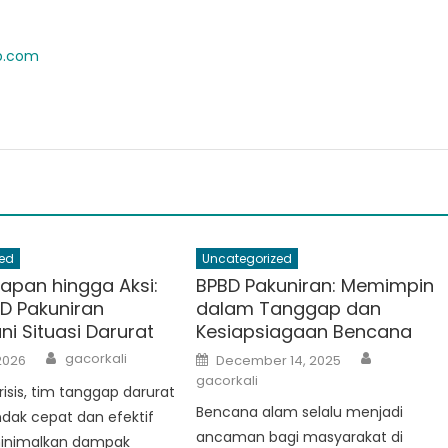
ab.com
ed
Uncategorized
iapan hingga Aksi:
BPBD Pakuniran: Memimpin
D Pakuniran
dalam Tanggap dan
i Situasi Darurat
Kesiapsiagaan Bencana
Author
Author
Posted
gacorkali
2026
December 14, 2025
on
gacorkali
risis, tim tanggap darurat
Bencana alam selalu menjadi
ndak cepat dan efektif
ancaman bagi masyarakat di
inimalkan dampak