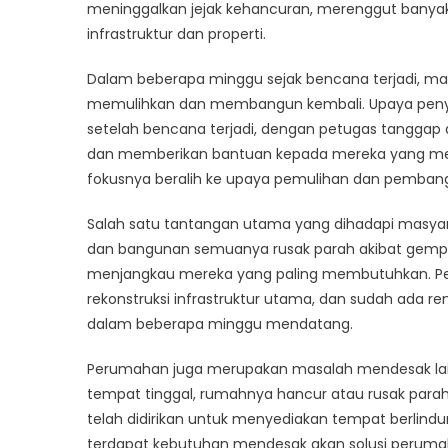
Pemul
meninggalkan jejak kehancuran, merenggut banya
Benc
infrastruktur dan properti.
Probo
Dalam beberapa minggu sejak bencana terjadi, masy
memulihkan dan membangun kembali. Upaya peny
setelah bencana terjadi, dengan petugas tanggap 
dan memberikan bantuan kepada mereka yang mem
fokusnya beralih ke upaya pemulihan dan pembang
Salah satu tantangan utama yang dihadapi masyara
dan bangunan semuanya rusak parah akibat gempa 
menjangkau mereka yang paling membutuhkan. Pem
rekonstruksi infrastruktur utama, dan sudah ada
dalam beberapa minggu mendatang.
Perumahan juga merupakan masalah mendesak lai
tempat tinggal, rumahnya hancur atau rusak par
telah didirikan untuk menyediakan tempat berlind
terdapat kebutuhan mendesak akan solusi peruma