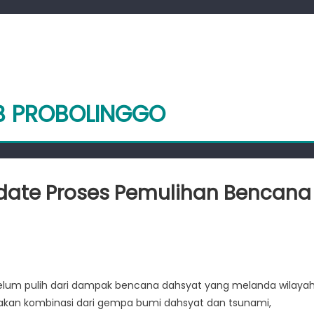
AB PROBOLINGGO
pdate Proses Pemulihan Bencana
n
anjutan:
 belum pulih dari dampak bencana dahsyat yang melanda wilaya
e
pakan kombinasi dari gempa bumi dahsyat dan tsunami,
s