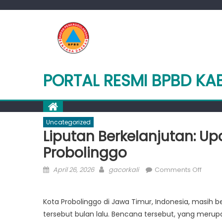
Skip
to
content
PORTAL RESMI BPBD K
Uncategorized
Liputan Berkelanjutan: U
Probolinggo
Posted
Author
on
April 26, 2026
gacorkali
Comments Off
on
Liputa
Berkel
Kota Probolinggo di Jawa Timur, Indonesia, masih
Updat
tersebut bulan lalu. Bencana tersebut, yang meru
Prose