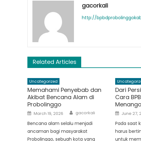
gacorkali
http://bpbdprobolinggok
Related Articles
Uncategorized
Uncategoriz
Memahami Penyebab dan
Dari Pers
Akibat Bencana Alam di
Cara BPB
Probolinggo
Menangan
Author
Posted
Posted
gacorkali
March 19, 2026
June 27, 
on
on
Bencana alam selalu menjadi
Pada saat k
ancaman bagi masyarakat
harus berti
Probolinggo, sebuah kota yang
untuk mem