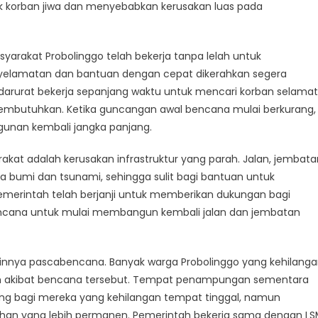
ihan
k korban jiwa dan menyebabkan kerusakan luas pada
ana
linggo
arakat Probolinggo telah bekerja tanpa lelah untuk
elamatan dan bantuan dengan cepat dikerahkan segera
darurat bekerja sepanjang waktu untuk mencari korban selamat
butuhkan. Ketika guncangan awal bencana mulai berkurang,
unan kembali jangka panjang.
kat adalah kerusakan infrastruktur yang parah. Jalan, jembata
bumi dan tsunami, sehingga sulit bagi bantuan untuk
erintah telah berjanji untuk memberikan dukungan bagi
 rencana untuk mulai membangun kembali jalan dan jembatan
nnya pascabencana. Banyak warga Probolinggo yang kehilang
ah akibat bencana tersebut. Tempat penampungan sementara
ung bagi mereka yang kehilangan tempat tinggal, namun
han yang lebih permanen. Pemerintah bekerja sama dengan L