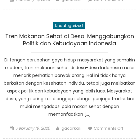
on
Menelus
Makana
Sehat
Uncategorized
dari
Berbag
Tren Makanan Sehat di Desa: Menggabungkan
Desa
Politik dan Kebudayaan Indonesia
di
Indones
Di tengah perubahan gaya hidup masyarakat yang semakin
modern, tren makanan sehat di desa-desa Indonesia mulai
menarik perhatian banyak orang. Hal ini tidak hanya
berkaitan dengan kesehatan individu, tetapi juga melibatkan
aspek politik dan kebudayaan yang lebih luas. Masyarakat
desa, yang sering kali dianggap sebagai penjaga tradisi, kini
mulai mengadopsi pola makan sehat dengan
memanfaatkan […]
Posted
Author
on
February 19, 2026
gacorkali
Comments Off
on
Tren