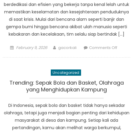
berdedikasi dan efisien yang bekerja tanpa kenal lelah untuk
memastikan keselamatan dan kesejahteraan penduduknya
di saat krisis. Mulai dari bencana alam seperti banjir dan
gempa bumi hingga bencana akibat ulah manusia seperti
kebakaran dan kecelakaan, tim selalu siap bertindak […]
Posted
Author
on
February 9, 2026
gacorkali
Comments Off
on
Didala
Operasi
Tim
Uncategorized
Tangga
Bencan
Trending: Sepak Bola dan Basket, Olahraga
Proboli
yang Menghidupkan Kampung
Di Indonesia, sepak bola dan basket tidak hanya sekadar
olahraga, tetapi juga menjadi bagian penting dari kehidupan
masyarakat di desa dan kampung. Setiap kali ada
pertandingan, kamu akan melihat warga berkumpul,