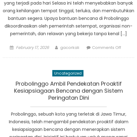
yang terjadi pada hari Selasa ini telah menyebabkan banyak
orang kehilangan tempat tinggal, terluka, dan membutuhkan
bantuan segera. Upaya bantuan bencana di Probolinggo
dikoordinasikan oleh pemerintah setempat, organisasi non-
pemerintah, dan relawan yang bekerja tanpa kenal […]
Posted
Author
on
February 17, 2026
gacorkali
Comments Off
on
Breakin
News:
Upaya
Uncategorized
Penang
Bencan
Probolinggo Ambil Pendekatan Proaktif
Proboli
Kesiapsiagaan Bencana dengan Sistem
Berjala
Peringatan Dini
Penuh
Probolinggo, sebuah kota yang terletak di Jawa Timur,
Indonesia, telah mengambil pendekatan proaktif dalam
kesiapsiagaan bencana dengan menerapkan sistem