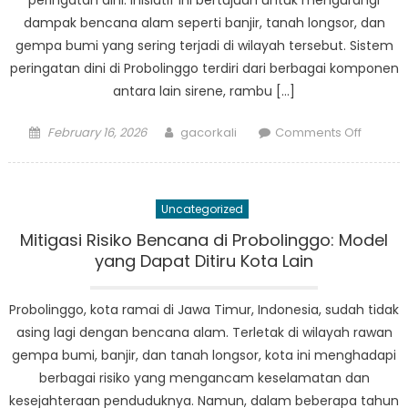
peringatan dini. Inisiatif ini bertujuan untuk mengurangi
dampak bencana alam seperti banjir, tanah longsor, dan
gempa bumi yang sering terjadi di wilayah tersebut. Sistem
peringatan dini di Probolinggo terdiri dari berbagai komponen
antara lain sirene, rambu […]
Posted
Author
on
February 16, 2026
gacorkali
Comments Off
on
Proboli
Ambil
Pendek
Uncategorized
Proaktif
Kesiap
Mitigasi Risiko Bencana di Probolinggo: Model
Bencan
yang Dapat Ditiru Kota Lain
dengan
Sistem
Probolinggo, kota ramai di Jawa Timur, Indonesia, sudah tidak
Peringa
asing lagi dengan bencana alam. Terletak di wilayah rawan
Dini
gempa bumi, banjir, dan tanah longsor, kota ini menghadapi
berbagai risiko yang mengancam keselamatan dan
kesejahteraan penduduknya. Namun, dalam beberapa tahun