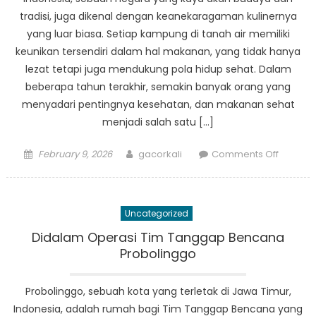
Kota
tradisi, juga dikenal dengan keanekaragaman kulinernya
yang luar biasa. Setiap kampung di tanah air memiliki
keunikan tersendiri dalam hal makanan, yang tidak hanya
lezat tetapi juga mendukung pola hidup sehat. Dalam
beberapa tahun terakhir, semakin banyak orang yang
menyadari pentingnya kesehatan, dan makanan sehat
menjadi salah satu […]
Posted
Author
on
February 9, 2026
gacorkali
Comments Off
on
Culinary
Journey
Menyusu
Uncategorized
Makana
Sehat
Didalam Operasi Tim Tanggap Bencana
di
Probolinggo
Setiap
Kampu
Probolinggo, sebuah kota yang terletak di Jawa Timur,
Indones
Indonesia, adalah rumah bagi Tim Tanggap Bencana yang