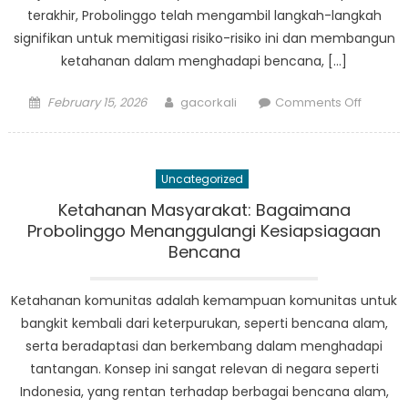
terakhir, Probolinggo telah mengambil langkah-langkah
signifikan untuk memitigasi risiko-risiko ini dan membangun
ketahanan dalam menghadapi bencana, […]
Posted
Author
on
February 15, 2026
gacorkali
Comments Off
on
Mitigasi
Risiko
Bencan
Uncategorized
di
Proboli
Ketahanan Masyarakat: Bagaimana
Model
Probolinggo Menanggulangi Kesiapsiagaan
yang
Bencana
Dapat
Ditiru
Ketahanan komunitas adalah kemampuan komunitas untuk
Kota
bangkit kembali dari keterpurukan, seperti bencana alam,
Lain
serta beradaptasi dan berkembang dalam menghadapi
tantangan. Konsep ini sangat relevan di negara seperti
Indonesia, yang rentan terhadap berbagai bencana alam,