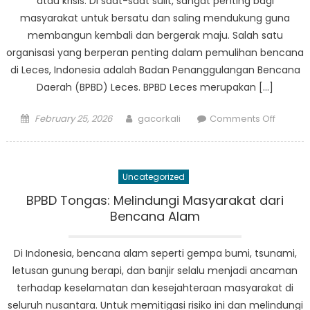
atau krisis. Di saat-saat sulit, sangat penting bagi
masyarakat untuk bersatu dan saling mendukung guna
membangun kembali dan bergerak maju. Salah satu
organisasi yang berperan penting dalam pemulihan bencana
di Leces, Indonesia adalah Badan Penanggulangan Bencana
Daerah (BPBD) Leces. BPBD Leces merupakan […]
Posted
Author
on
February 25, 2026
gacorkali
Comments Off
on
Ketaha
Masyara
Peran
Uncategorized
BPBD
Leces
BPBD Tongas: Melindungi Masyarakat dari
dalam
Bencana Alam
Pemuli
Bencan
Di Indonesia, bencana alam seperti gempa bumi, tsunami,
letusan gunung berapi, dan banjir selalu menjadi ancaman
terhadap keselamatan dan kesejahteraan masyarakat di
seluruh nusantara. Untuk memitigasi risiko ini dan melindungi