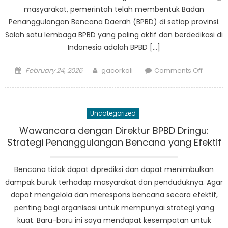
masyarakat, pemerintah telah membentuk Badan
Penanggulangan Bencana Daerah (BPBD) di setiap provinsi.
Salah satu lembaga BPBD yang paling aktif dan berdedikasi di
Indonesia adalah BPBD […]
Posted
Author
on
February 24, 2026
gacorkali
Comments Off
on
BPBD
Tongas
Melindu
Uncategorized
Masyar
dari
Wawancara dengan Direktur BPBD Dringu:
Bencan
Strategi Penanggulangan Bencana yang Efektif
Alam
Bencana tidak dapat diprediksi dan dapat menimbulkan
dampak buruk terhadap masyarakat dan penduduknya. Agar
dapat mengelola dan merespons bencana secara efektif,
penting bagi organisasi untuk mempunyai strategi yang
kuat. Baru-baru ini saya mendapat kesempatan untuk