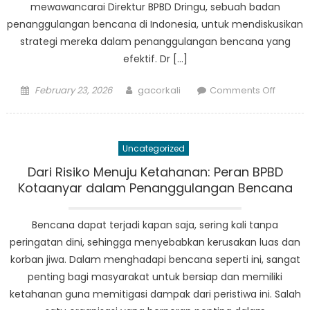
mewawancarai Direktur BPBD Dringu, sebuah badan
penanggulangan bencana di Indonesia, untuk mendiskusikan
strategi mereka dalam penanggulangan bencana yang
efektif. Dr […]
Posted
Author
on
February 23, 2026
gacorkali
Comments Off
on
Wawan
denga
Direktur
Uncategorized
BPBD
Dringu:
Dari Risiko Menuju Ketahanan: Peran BPBD
Strategi
Kotaanyar dalam Penanggulangan Bencana
Penang
Bencan
Bencana dapat terjadi kapan saja, sering kali tanpa
yang
peringatan dini, sehingga menyebabkan kerusakan luas dan
Efektif
korban jiwa. Dalam menghadapi bencana seperti ini, sangat
penting bagi masyarakat untuk bersiap dan memiliki
ketahanan guna memitigasi dampak dari peristiwa ini. Salah