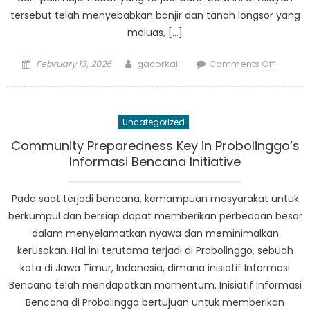
tersebut telah menyebabkan banjir dan tanah longsor yang
meluas, […]
Posted
Author
on
February 13, 2026
gacorkali
Comments Off
on
Upaya
Tangga
Darurat
Uncategorized
di
Proboli
Community Preparedness Key in Probolinggo’s
Mening
Informasi Bencana Initiative
Saat
Masyar
Pada saat terjadi bencana, kemampuan masyarakat untuk
Mengha
berkumpul dan bersiap dapat memberikan perbedaan besar
Berbag
dalam menyelamatkan nyawa dan meminimalkan
Bencan
kerusakan. Hal ini terutama terjadi di Probolinggo, sebuah
Alam
kota di Jawa Timur, Indonesia, dimana inisiatif Informasi
Bencana telah mendapatkan momentum. Inisiatif Informasi
Bencana di Probolinggo bertujuan untuk memberikan