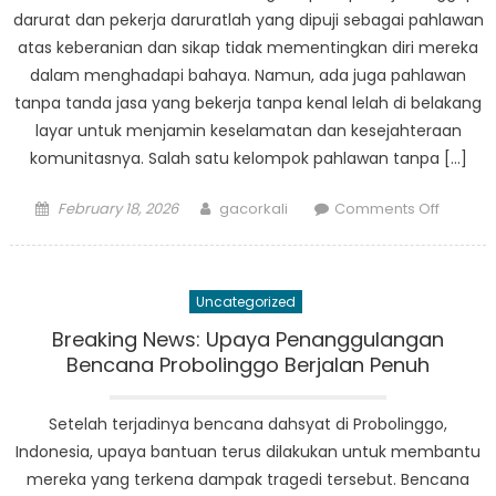
Kehidu
darurat dan pekerja daruratlah yang dipuji sebagai pahlawan
Kampu
atas keberanian dan sikap tidak mementingkan diri mereka
di
dalam menghadapi bahaya. Namun, ada juga pahlawan
Indones
tanpa tanda jasa yang bekerja tanpa kenal lelah di belakang
layar untuk menjamin keselamatan dan kesejahteraan
komunitasnya. Salah satu kelompok pahlawan tanpa […]
Posted
Author
on
February 18, 2026
gacorkali
Comments Off
on
Temui
Pahlaw
Tanpa
Uncategorized
Tanda
Jasa
Breaking News: Upaya Penanggulangan
BPBD
Bencana Probolinggo Berjalan Penuh
Kraksaa
Melindu
Setelah terjadinya bencana dahsyat di Probolinggo,
Masyar
Indonesia, upaya bantuan terus dilakukan untuk membantu
Rentan
mereka yang terkena dampak tragedi tersebut. Bencana