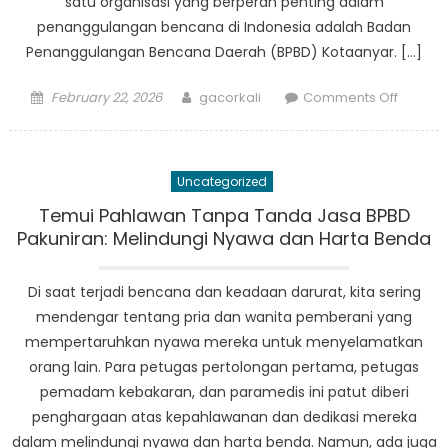
satu organisasi yang berperan penting dalam
penanggulangan bencana di Indonesia adalah Badan
Penanggulangan Bencana Daerah (BPBD) Kotaanyar. […]
Posted
Author
on
February 22, 2026
gacorkali
Comments Off
on
Dari
Risiko
Menuju
Uncategorized
Ketaha
Peran
Temui Pahlawan Tanpa Tanda Jasa BPBD
BPBD
Pakuniran: Melindungi Nyawa dan Harta Benda
Kotaan
dalam
Di saat terjadi bencana dan keadaan darurat, kita sering
Penang
mendengar tentang pria dan wanita pemberani yang
Bencan
mempertaruhkan nyawa mereka untuk menyelamatkan
orang lain. Para petugas pertolongan pertama, petugas
pemadam kebakaran, dan paramedis ini patut diberi
penghargaan atas kepahlawanan dan dedikasi mereka
dalam melindungi nyawa dan harta benda. Namun, ada juga