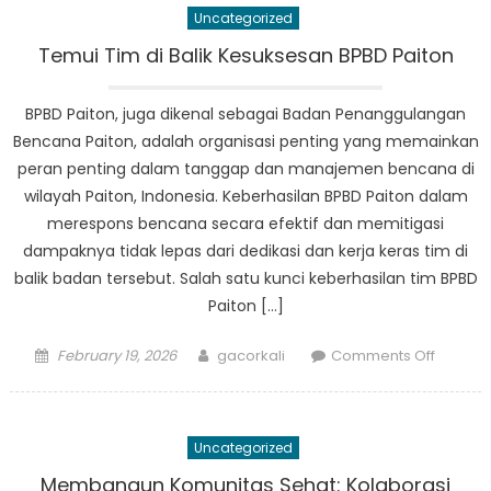
Uncategorized
Makana
Hidang
Temui Tim di Balik Kesuksesan BPBD Paiton
Hits
dari
BPBD Paiton, juga dikenal sebagai Badan Penanggulangan
Berbag
Bencana Paiton, adalah organisasi penting yang memainkan
Desa
peran penting dalam tanggap dan manajemen bencana di
Indones
wilayah Paiton, Indonesia. Keberhasilan BPBD Paiton dalam
merespons bencana secara efektif dan memitigasi
dampaknya tidak lepas dari dedikasi dan kerja keras tim di
balik badan tersebut. Salah satu kunci keberhasilan tim BPBD
Paiton […]
Posted
Author
on
February 19, 2026
gacorkali
Comments Off
on
Temui
Tim
di
Uncategorized
Balik
Kesuks
Membangun Komunitas Sehat: Kolaborasi