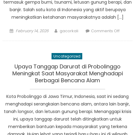
termasuk gempa bumi, tsunami, letusan gunung berapi, dan
banjir. Salah satu kota di Indonesia yang aktif berupaya
meningkatkan ketahanan masyarakatnya adalah […]
Posted
Author
on
February 14, 2026
gacorkali
Comments Off
on
Ketaha
Masyara
Bagaim
Uncategorized
Proboli
Menang
Upaya Tanggap Darurat di Probolinggo
Kesiap
Meningkat Saat Masyarakat Menghadapi
Bencan
Berbagai Bencana Alam
Kota Probolinggo di Jawa Timur, Indonesia, saat ini sedang
menghadapi serangkaian bencana alam, antara lain banjir,
tanah longsor, dan letusan gunung berapi. Menanggapi krisis
ini, upaya tanggap darurat telah ditingkatkan untuk
memberikan bantuan kepada masyarakat yang terkena
dampak. Hujan lebat yang terjadi baru-baru ini di wilayah