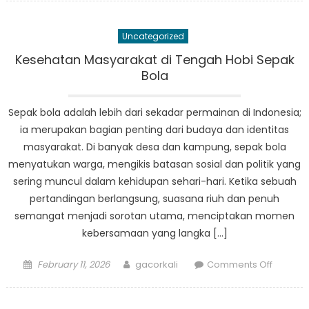
di
Balik
Uncategorized
Kemena
Sepak
Kesehatan Masyarakat di Tengah Hobi Sepak
Bola
Bola
dan
Nutrisi
Sepak bola adalah lebih dari sekadar permainan di Indonesia;
untuk
ia merupakan bagian penting dari budaya dan identitas
Atlet
masyarakat. Di banyak desa dan kampung, sepak bola
Muda
menyatukan warga, mengikis batasan sosial dan politik yang
di
sering muncul dalam kehidupan sehari-hari. Ketika sebuah
Desa
pertandingan berlangsung, suasana riuh dan penuh
semangat menjadi sorotan utama, menciptakan momen
kebersamaan yang langka […]
Posted
Author
on
February 11, 2026
gacorkali
Comments Off
on
Keseha
Masyara