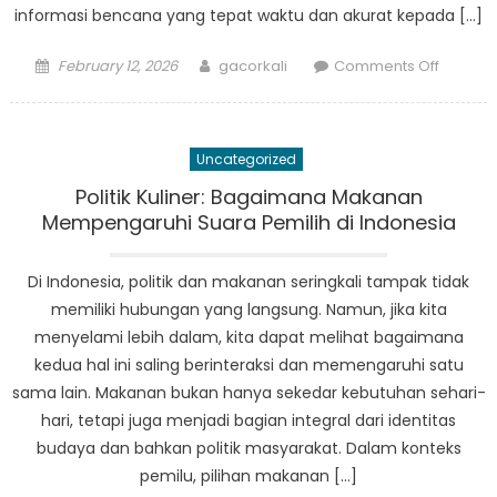
informasi bencana yang tepat waktu dan akurat kepada […]
Posted
Author
on
February 12, 2026
gacorkali
Comments Off
on
Commun
Prepar
Key
Uncategorized
in
Proboli
Politik Kuliner: Bagaimana Makanan
Informa
Mempengaruhi Suara Pemilih di Indonesia
Bencan
Initiative
Di Indonesia, politik dan makanan seringkali tampak tidak
memiliki hubungan yang langsung. Namun, jika kita
menyelami lebih dalam, kita dapat melihat bagaimana
kedua hal ini saling berinteraksi dan memengaruhi satu
sama lain. Makanan bukan hanya sekedar kebutuhan sehari-
hari, tetapi juga menjadi bagian integral dari identitas
budaya dan bahkan politik masyarakat. Dalam konteks
pemilu, pilihan makanan […]