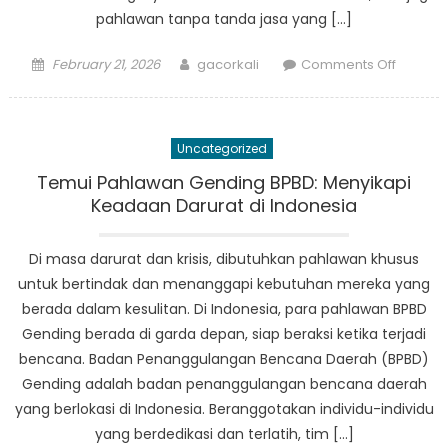
pahlawan tanpa tanda jasa yang […]
Posted
Author
on
February 21, 2026
gacorkali
Comments Off
on
Temui
Pahlaw
Tanpa
Uncategorized
Tanda
Jasa
Temui Pahlawan Gending BPBD: Menyikapi
BPBD
Keadaan Darurat di Indonesia
Pakunir
Melindu
Di masa darurat dan krisis, dibutuhkan pahlawan khusus
Nyawa
untuk bertindak dan menanggapi kebutuhan mereka yang
dan
berada dalam kesulitan. Di Indonesia, para pahlawan BPBD
Harta
Gending berada di garda depan, siap beraksi ketika terjadi
Benda
bencana. Badan Penanggulangan Bencana Daerah (BPBD)
Gending adalah badan penanggulangan bencana daerah
yang berlokasi di Indonesia. Beranggotakan individu-individu
yang berdedikasi dan terlatih, tim […]