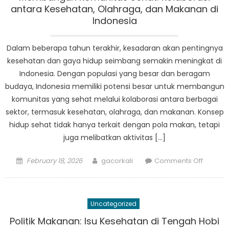
BPBD
antara Kesehatan, Olahraga, dan Makanan di
Paiton
Indonesia
Dalam beberapa tahun terakhir, kesadaran akan pentingnya
kesehatan dan gaya hidup seimbang semakin meningkat di
Indonesia. Dengan populasi yang besar dan beragam
budaya, Indonesia memiliki potensi besar untuk membangun
komunitas yang sehat melalui kolaborasi antara berbagai
sektor, termasuk kesehatan, olahraga, dan makanan. Konsep
hidup sehat tidak hanya terkait dengan pola makan, tetapi
juga melibatkan aktivitas […]
Posted
Author
on
February 18, 2026
gacorkali
Comments Off
on
Memba
Komuni
Sehat:
Uncategorized
Kolabor
antara
Politik Makanan: Isu Kesehatan di Tengah Hobi