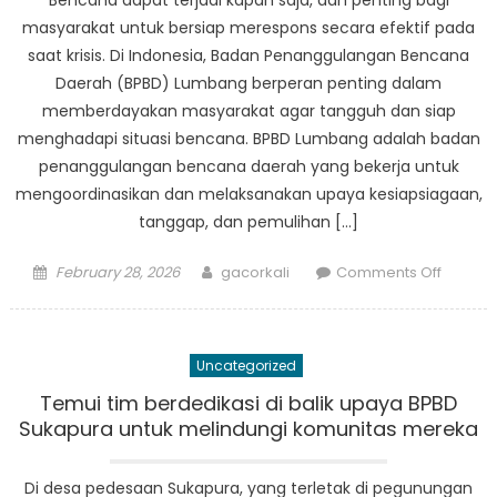
Bencana dapat terjadi kapan saja, dan penting bagi
dalam
masyarakat untuk bersiap merespons secara efektif pada
Politik
saat krisis. Di Indonesia, Badan Penanggulangan Bencana
Daerah (BPBD) Lumbang berperan penting dalam
memberdayakan masyarakat agar tangguh dan siap
menghadapi situasi bencana. BPBD Lumbang adalah badan
penanggulangan bencana daerah yang bekerja untuk
mengoordinasikan dan melaksanakan upaya kesiapsiagaan,
tanggap, dan pemulihan […]
Posted
Author
on
February 28, 2026
gacorkali
Comments Off
on
Pembe
Masyara
Peran
Uncategorized
BPBD
Lumba
Temui tim berdedikasi di balik upaya BPBD
dalam
Sukapura untuk melindungi komunitas mereka
Kesiap
Bencan
Di desa pedesaan Sukapura, yang terletak di pegunungan