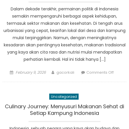
Kesejaa
Dalam dekade terakhir, permainan politik di Indonesia
Masyara
semakin mempengaruhi berbagai aspek kehidupan,
termasuk sektor makanan dan kesehatan. Di tengah arus
urbanisasi yang cepat, kearifan lokal dari desa dan kampung
mulai terpinggirkan. Namun, dengan meningkatnya
kesadaran akan pentingnya kesehatan, makanan tradisional
yang kaya akan cita rasa dan nutrisi mulai mendapatkan
perhatian kembali. Hal ini tidak hanya […]
Posted
Author
on
February 9, 2026
gacorkali
Comments Off
on
Politik
dan
Makana
Uncategorized
Menu
Keseha
Culinary Journey: Menyusuri Makanan Sehat di
dari
Setiap Kampung Indonesia
Desa
ke
Indonesia, sebuah negara yang kaya akan budaya dan