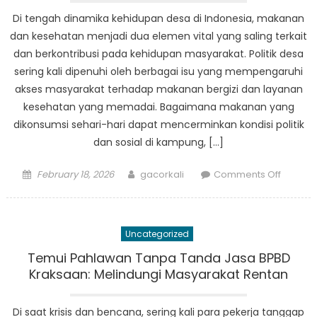
Bola
Di tengah dinamika kehidupan desa di Indonesia, makanan
dan
dan kesehatan menjadi dua elemen vital yang saling terkait
Basket
dan berkontribusi pada kehidupan masyarakat. Politik desa
di
sering kali dipenuhi oleh berbagai isu yang mempengaruhi
Indones
akses masyarakat terhadap makanan bergizi dan layanan
kesehatan yang memadai. Bagaimana makanan yang
dikonsumsi sehari-hari dapat mencerminkan kondisi politik
dan sosial di kampung, […]
Posted
Author
on
February 18, 2026
gacorkali
Comments Off
on
Menyel
Politik
Desa:
Uncategorized
Bagaim
Makana
Temui Pahlawan Tanpa Tanda Jasa BPBD
dan
Kraksaan: Melindungi Masyarakat Rentan
Keseha
Mempen
Di saat krisis dan bencana, sering kali para pekerja tanggap