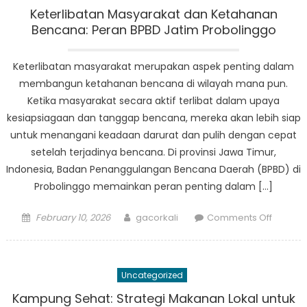
Proboli
Keterlibatan Masyarakat dan Ketahanan
Municipa
Bencana: Peran BPBD Jatim Probolinggo
Partner
to
Keterlibatan masyarakat merupakan aspek penting dalam
Enhanc
membangun ketahanan bencana di wilayah mana pun.
Disaster
Ketika masyarakat secara aktif terlibat dalam upaya
Respon
kesiapsiagaan dan tanggap bencana, mereka akan lebih siap
untuk menangani keadaan darurat dan pulih dengan cepat
setelah terjadinya bencana. Di provinsi Jawa Timur,
Indonesia, Badan Penanggulangan Bencana Daerah (BPBD) di
Probolinggo memainkan peran penting dalam […]
Posted
Author
on
February 10, 2026
gacorkali
Comments Off
on
Keterli
Masyar
dan
Uncategorized
Ketaha
Bencan
Kampung Sehat: Strategi Makanan Lokal untuk