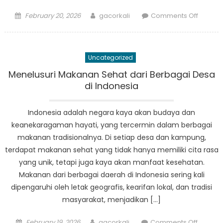
Posted
Author
on
February 20, 2026
gacorkali
Comments Off
on
Temui
Pahlaw
Gendin
Uncategorized
BPBD:
Menyik
Menelusuri Makanan Sehat dari Berbagai Desa
Keada
di Indonesia
Darurat
di
Indonesia adalah negara kaya akan budaya dan
Indones
keanekaragaman hayati, yang tercermin dalam berbagai
makanan tradisionalnya. Di setiap desa dan kampung,
terdapat makanan sehat yang tidak hanya memiliki cita rasa
yang unik, tetapi juga kaya akan manfaat kesehatan.
Makanan dari berbagai daerah di Indonesia sering kali
dipengaruhi oleh letak geografis, kearifan lokal, dan tradisi
masyarakat, menjadikan […]
Posted
Author
on
February 19, 2026
gacorkali
Comments Off