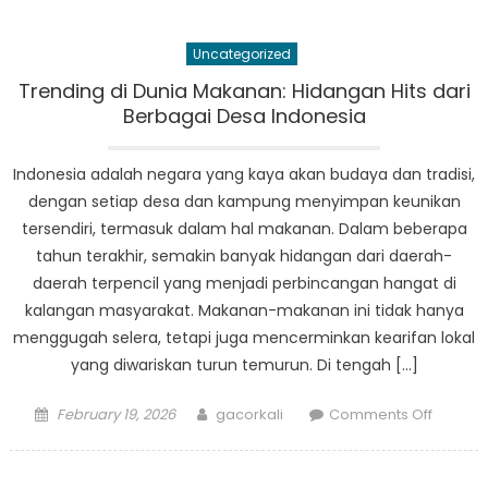
Makana
Sehat
Uncategorized
di
Desa:
Trending di Dunia Makanan: Hidangan Hits dari
Mengga
Berbagai Desa Indonesia
Politik
dan
Indonesia adalah negara yang kaya akan budaya dan tradisi,
Kebuda
dengan setiap desa dan kampung menyimpan keunikan
Indones
tersendiri, termasuk dalam hal makanan. Dalam beberapa
tahun terakhir, semakin banyak hidangan dari daerah-
daerah terpencil yang menjadi perbincangan hangat di
kalangan masyarakat. Makanan-makanan ini tidak hanya
menggugah selera, tetapi juga mencerminkan kearifan lokal
yang diwariskan turun temurun. Di tengah […]
Posted
Author
on
February 19, 2026
gacorkali
Comments Off
on
Trendin
di
Dunia