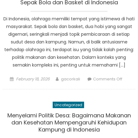
Kesehat
Sepak Bola dan Basket di Indonesia
Olahrag
dan
Di Indonesia, olahraga memiliki tempat yang istimewa di hati
Makana
masyarakat. Sepak bola dan basket, dua hobi yang sangat
di
digemari, seringkali menjadi topik pembicaraan di setiap
Indones
sudut desa dan kampung. Namun, di balik antusiasme
terhadap olahraga ini, terdapat isu yang tidak kalah penting:
politik makanan dan kesehatan. Dalam konteks yang
semakin kompleks ini, penting untuk memahami […]
Posted
Author
on
February 18, 2026
gacorkali
Comments Off
on
Politik
Makana
Isu
Uncategorized
Keseha
di
Menyelami Politik Desa: Bagaimana Makanan
Tengah
dan Kesehatan Mempengaruhi Kehidupan
Hobi
Kampung di Indonesia
Sepak