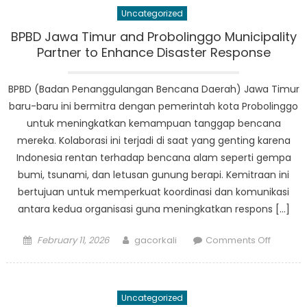
di
Uncategorized
Tengah
Hobi
BPBD Jawa Timur and Probolinggo Municipality
Sepak
Partner to Enhance Disaster Response
Bola
BPBD (Badan Penanggulangan Bencana Daerah) Jawa Timur
baru-baru ini bermitra dengan pemerintah kota Probolinggo
untuk meningkatkan kemampuan tanggap bencana
mereka. Kolaborasi ini terjadi di saat yang genting karena
Indonesia rentan terhadap bencana alam seperti gempa
bumi, tsunami, dan letusan gunung berapi. Kemitraan ini
bertujuan untuk memperkuat koordinasi dan komunikasi
antara kedua organisasi guna meningkatkan respons […]
Posted
Author
on
February 11, 2026
gacorkali
Comments Off
on
BPBD
Jawa
Timur
Uncategorized
and