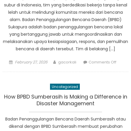
subur di Indonesia, tim yang berdedikasi bekerja tanpa kenal
lelah untuk melindungi komunitas mereka dari bencana
alam. Badan Penanggulangan Bencana Daerah (BPBD)
Sukapura adalah badan penanggulangan bencana lokal
yang bertanggung jawab untuk mengoordinasikan dan
melaksanakan upaya kesiapsiagaan, respons, dan pemulihan
bencana di daerah tersebut. Tim di belakang […]
Posted
Author
on
February 27, 2026
gacorkali
Comments Off
on
Temui
tim
berdedi
Uncategorized
di
balik
How BPBD Sumberasih is Making a Difference in
upaya
Disaster Management
BPBD
Sukapu
Badan Penanggulangan Bencana Daerah Sumberasih atau
untuk
dikenal dengan BPBD Sumberasih membuat perubahan
melindu