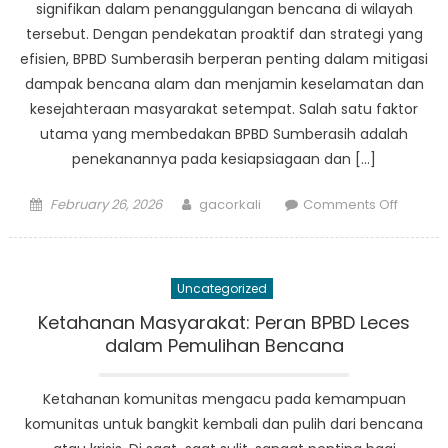
signifikan dalam penanggulangan bencana di wilayah
komuni
tersebut. Dengan pendekatan proaktif dan strategi yang
merek
efisien, BPBD Sumberasih berperan penting dalam mitigasi
dampak bencana alam dan menjamin keselamatan dan
kesejahteraan masyarakat setempat. Salah satu faktor
utama yang membedakan BPBD Sumberasih adalah
penekanannya pada kesiapsiagaan dan […]
Posted
Author
on
February 26, 2026
gacorkali
Comments Off
on
How
BPBD
Sumber
Uncategorized
is
Making
Ketahanan Masyarakat: Peran BPBD Leces
a
dalam Pemulihan Bencana
Differe
in
Ketahanan komunitas mengacu pada kemampuan
Disaste
komunitas untuk bangkit kembali dan pulih dari bencana
Manag