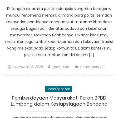
Di tengah dinamika politik Indonesia yang kian beragam,
muncul fenomena menarik di mana para politisi semakin
menyadari pentingnya mengangkat makanan khas desa
sebagai bagian dari identitas budaya dan kesehatan
masyarakat. Makanan tidak hanya sekadar konsumsi,
melainkan juga simbol keberagaman dan kekayaan tradisi
yang melekat pada setiap komunitas. Dalam konteks ini,
politisi mulai melibatkan diri dalam […]
Posted
Author
on
February 28, 2026
gacorkali
Comments Off
on
Dari
Politisi
ke
Uncategorized
Petani:
Mengan
Pemberdayaan Masyarakat: Peran BPBD
Makan
Lumbang dalam Kesiapsiagaan Bencana
Khas
Desa