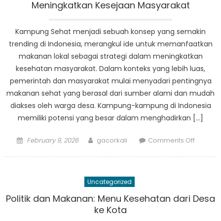
Peran
Meningkatkan Kesejaan Masyarakat
BPBD
Jatim
Kampung Sehat menjadi sebuah konsep yang semakin
Proboli
trending di Indonesia, merangkul ide untuk memanfaatkan
makanan lokal sebagai strategi dalam meningkatkan
kesehatan masyarakat. Dalam konteks yang lebih luas,
pemerintah dan masyarakat mulai menyadari pentingnya
makanan sehat yang berasal dari sumber alami dan mudah
diakses oleh warga desa. Kampung-kampung di Indonesia
memiliki potensi yang besar dalam menghadirkan […]
Posted
Author
on
February 9, 2026
gacorkali
Comments Off
on
Kampu
Sehat:
Strategi
Uncategorized
Makana
Lokal
Politik dan Makanan: Menu Kesehatan dari Desa
untuk
ke Kota
Meningk