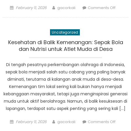
Posted
Author
on
February 11, 2026
gacorkali
Comments Off
on
Politik
Kuliner:
Bagaim
Uncategorized
Makana
Mempen
Kesehatan di Balik Kemenangan: Sepak Bola
Suara
dan Nutrisi untuk Atlet Muda di Desa
Pemilih
di
Di tengah pesatnya perkembangan olahraga di Indonesia,
Indones
sepak bola menjadi salah satu cabang yang paling banyak
diminati, terutama di kalangan anak muda di desa-desa.
Kemenangan tim lokal sering kali bukan hanya menjadi
kebanggaan masyarakat, tetapi juga menginspirasi generasi
muda untuk aktif berolahraga. Namun, di balik kesuksesan di
lapangan, terdapat satu aspek penting yang sering kali […]
Posted
Author
on
February 11, 2026
gacorkali
Comments Off
on
Keseha